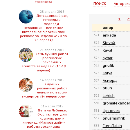
токсикоза
ПОИСК
Авторск
28 апреля 2015
Детсадовский рэп,
1
..
2
гепарды и
медведи-
автор
неваляшки – все самое
интересное в российской
enkade
521
рекламе за неделю /с 20 по
26 апреля/
SlovoX
522
Keval
21 апреля 2015
523
Семь лучших работ
syhar
524
российских
рекламных
gnufik
525
агентств за неделю (13-19
апреля)
Kolya
526
Асмерд
14 апреля 2015
527
7 лучших
p00h
528
рекламных работ
недели по версии
Lehich
529
экспертов «Е-генератора»
gromalexande
530
31 марта 2015
Цвяточек
Дети на Лубянке,
531
бюстгалтеры для
Snusmumrik
532
крупных дам и
лимонад «Маяковский» -
ElenaTalah
533
работы российских