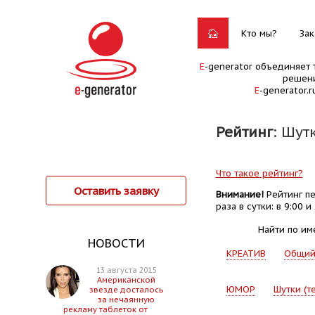
Кто мы?
Зак
E
-generator объединяет 
решени
E
-generator.
Рейтинг
: Шут
Что такое рейтинг?
Оставить заявку
Внимание!
Рейтинг пе
раза в сутки: в 9:00 и 
Найти по им
НОВОСТИ
КРЕАТИВ
Общи
13 августа 2015
Американской
ЮМОР
Шутки (т
звезде досталось
за нечаянную
рекламу таблеток от