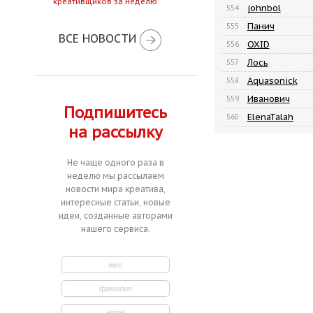
креативщиков за неделю
johnbol
554
Панич
555
ВСЕ НОВОСТИ
OXID
556
Лось
557
Aquasonick
558
Иванович
559
Подпишитесь
ElenaTalah
560
на рассылку
Не чаще одного раза в
неделю мы рассылаем
новости мира креатива,
интересные статьи, новые
идеи, созданные авторами
нашего сервиса.