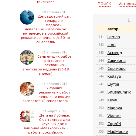
токсикоза
ПОИСК
Авторск
28 апреля 2015
Детсадовский рэп,
1
..
гепарды и
медведи-
автор
неваляшки – все самое
интересное в российской
Lehich
541
рекламе за неделю /с 20 по
26 апреля/
alon
542
Асмерд
21 апреля 2015
543
Семь лучших работ
Савилина
544
российских
рекламных
Сергийко
545
агентств за неделю (13-19
апреля)
Kislaya
546
Шутов
14 апреля 2015
547
7 лучших
Snusmumrik
548
рекламных работ
недели по версии
Keval
549
экспертов «Е-генератора»
Magoya
550
31 марта 2015
Vladart
Дети на Лубянке,
551
бюстгалтеры для
CopbI4
552
крупных дам и
лимонад «Маяковский» -
MadMouse
553
работы российских