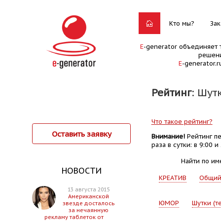
Кто мы?
Зак
E
-generator объединяет 
решени
E
-generator.
Рейтинг
: Шут
Что такое рейтинг?
Оставить заявку
Внимание!
Рейтинг пе
раза в сутки: в 9:00 и 
Найти по им
НОВОСТИ
КРЕАТИВ
Общи
13 августа 2015
Американской
ЮМОР
Шутки (т
звезде досталось
за нечаянную
рекламу таблеток от