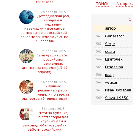
токсикоза
ПОИСК
Авторск
28 апреля 2015
Детсадовский рэп,
1
гепарды и
медведи-
автор
неваляшки – все самое
интересное в российской
Generator
561
рекламе за неделю /с 20 по
26 апреля/
Serje
562
scara
21 апреля 2015
563
Семь лучших работ
Цвяточек
564
российских
рекламных
Ernestina
565
агентств за неделю (13-19
апреля)
влад
566
velican
14 апреля 2015
567
7 лучших
Иван Хухарев
568
рекламных работ
недели по версии
Slava_19330
569
экспертов «Е-генератора»
31 марта 2015
Дети на Лубянке,
бюстгалтеры для
крупных дам и
лимонад «Маяковский» -
работы российских