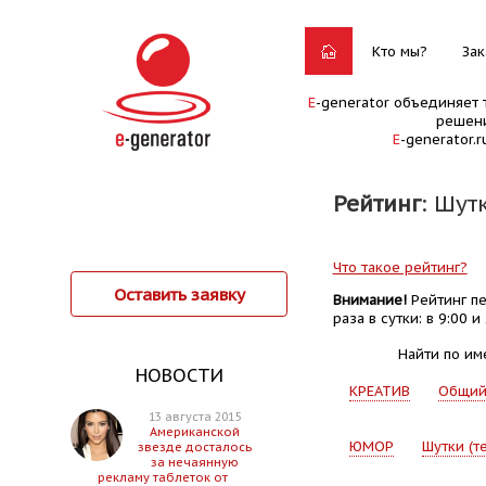
Кто мы?
Зак
E
-generator объединяет 
решени
E
-generator.
Рейтинг
: Шут
Что такое рейтинг?
Оставить заявку
Внимание!
Рейтинг пе
раза в сутки: в 9:00 и 
Найти по им
НОВОСТИ
КРЕАТИВ
Общи
13 августа 2015
Американской
ЮМОР
Шутки (т
звезде досталось
за нечаянную
рекламу таблеток от