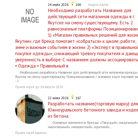
24 июля 2026
166
подать идею
Необходимо разработать Название для
действующей сети магазинов одежды в г.
Якутске на смену существующему. Есть 2
равнозначные платформы Позиционирован
1) «Магазин правильных решений для жизн
Якутии», где бренд помогает «собраться» к школе, работе,
зиме и важным событиям в жизни. 2) «Эксперт в правильно
покупке одежды», снижающий тревогу покупателя и дающ
уверенность в выборе. С названием должны ассоциировать
• Одежда • Правильный в
Необходимо разработать Название для действующей сети магазинов одежды в
Якутске на смену существующему. Позиционирование / основная идея торговой м
- 2
Приём идей до 14 августа 2026
22 июля 2026
167
Разработать название(торговую марку) для
Южноуральского бетонного завода и изде
из бетона.
Основные компоненты бренда: «Твердый», «надежный»,
«капитальный», «монолитный», «крепкий»,
Приём идей окончен