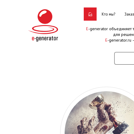
Кто мы?
Зака
E
-generator объединяет
для решен
E
-generator.ru