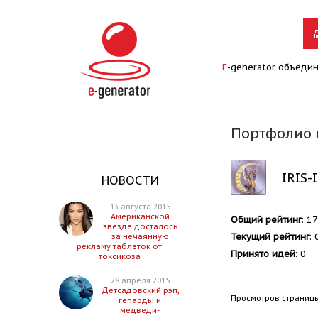
E
-generator объеди
Портфолио п
IRIS-
НОВОСТИ
13 августа 2015
Американской
Общий рейтинг
: 1
звезде досталось
Текущий рейтинг
: 
за нечаянную
рекламу таблеток от
Принято идей
: 0
токсикоза
28 апреля 2015
Детсадовский рэп,
Просмотров страницы
гепарды и
медведи-