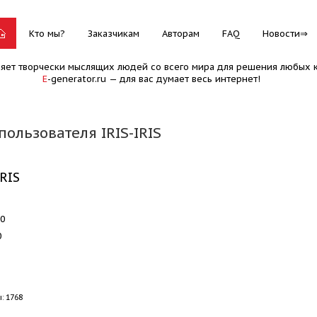
Кто мы?
Заказчикам
Авторам
FAQ
Новости
няет творчески мыслящих людей со всего мира для решения любых к
E
-generator.ru — для вас думает весь интернет!
ользователя IRIS-IRIS
IRIS
70
0
: 1768