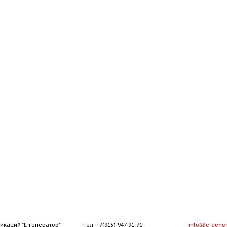
икаций "Е-генератор"
тел. +7(913)-947-91-71
info@e-gener