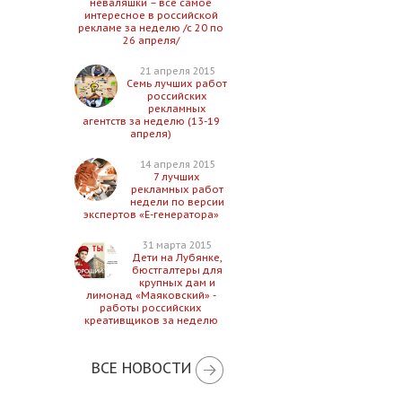
неваляшки – все самое
интересное в российской
рекламе за неделю /с 20 по
26 апреля/
21 апреля 2015
Семь лучших работ
российских
рекламных
агентств за неделю (13-19
апреля)
14 апреля 2015
7 лучших
рекламных работ
недели по версии
экспертов «Е-генератора»
31 марта 2015
Дети на Лубянке,
бюстгалтеры для
крупных дам и
лимонад «Маяковский» -
работы российских
креативщиков за неделю
ВСЕ НОВОСТИ