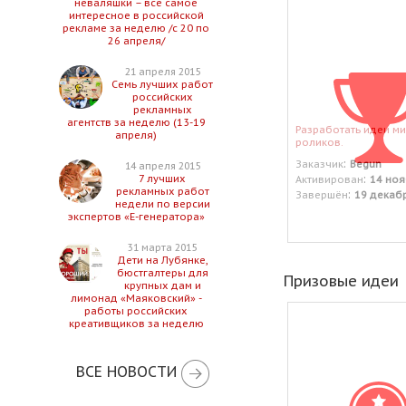
неваляшки – все самое
интересное в российской
рекламе за неделю /с 20 по
26 апреля/
21 апреля 2015
Семь лучших работ
российских
рекламных
агентств за неделю (13-19
Разработать идеи ми
апреля)
роликов.
:
Заказчик
Begun
14 апреля 2015
:
7 лучших
Активирован
14 ноя
рекламных работ
:
Завершён
19 декаб
недели по версии
экспертов «Е-генератора»
31 марта 2015
Дети на Лубянке,
бюстгалтеры для
Призовые идеи
крупных дам и
лимонад «Маяковский» -
работы российских
креативщиков за неделю
ВСЕ НОВОСТИ