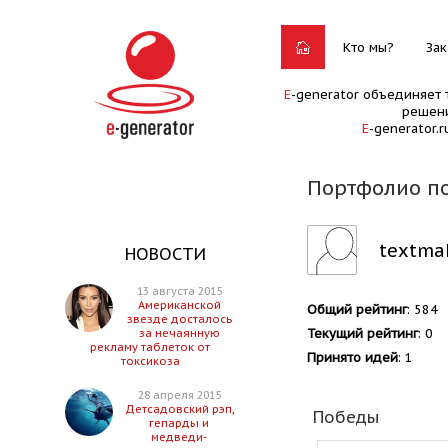
Кто мы?
Зак
E
-generator объединяет 
решени
E
-generator.
Портфолио по
textma
НОВОСТИ
13 августа 2015
Американской
Общий рейтинг
: 584
звезде досталось
Текущий рейтинг
: 0
за нечаянную
рекламу таблеток от
Принято идей
: 1
токсикоза
28 апреля 2015
Детсадовский рэп,
Победы
гепарды и
медведи-