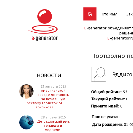
Кто мы?
Зак
E
-generator объединяет 
решени
E
-generator.
Портфолио п
Эддисо
НОВОСТИ
13 августа 2015
Американской
Общий рейтинг
: 55
звезде досталось
Текущий рейтинг
: 0
за нечаянную
рекламу таблеток от
Принято идей
: 0
токсикоза
Пол:
не указан
28 апреля 2015
Детсадовский рэп,
Дата рождения:
01.0
гепарды и
медведи-