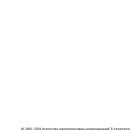
© 2002–2026 Агентство маркетинговых коммуникаций "Е-генерато