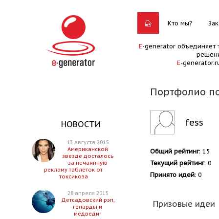
Кто мы?
Зак
E
-generator объединяет 
решени
E
-generator.
Портфолио по
fess
НОВОСТИ
13 августа 2015
Американской
Общий рейтинг
: 15
звезде досталось
Текущий рейтинг
: 0
за нечаянную
рекламу таблеток от
Принято идей
: 0
токсикоза
28 апреля 2015
Детсадовский рэп,
Призовые идеи
гепарды и
медведи-