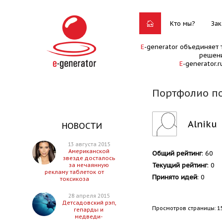
Кто мы?
Зак
E
-generator объединяет 
решени
E
-generator.
Портфолио по
Alniku
НОВОСТИ
13 августа 2015
Американской
Общий рейтинг
: 60
звезде досталось
Текущий рейтинг
: 0
за нечаянную
рекламу таблеток от
Принято идей
: 0
токсикоза
28 апреля 2015
Детсадовский рэп,
Просмотров страницы: 1
гепарды и
медведи-