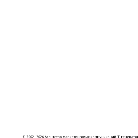
© 2002–2026 Агентство маркетинговых коммуникаций "Е-генерато