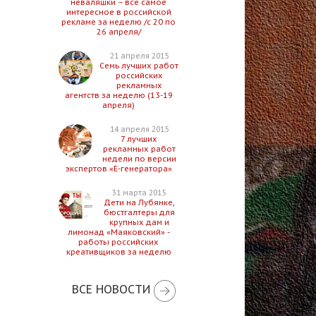
неваляшки – все самое
интересное в российской
рекламе за неделю /с 20 по
26 апреля/
21 апреля 2015
Семь лучших работ
российских
рекламных
агентств за неделю (13-19
апреля)
14 апреля 2015
7 лучших
рекламных работ
недели по версии
экспертов «Е-генератора»
31 марта 2015
Дети на Лубянке,
бюстгалтеры для
крупных дам и
лимонад «Маяковский» -
работы российских
креативщиков за неделю
ВСЕ НОВОСТИ