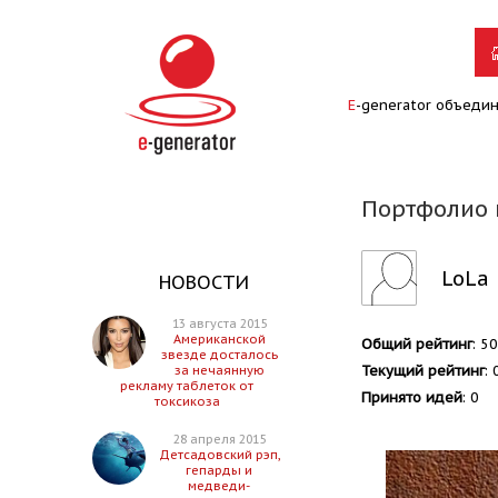
E
-generator объеди
Портфолио 
LoLa
НОВОСТИ
13 августа 2015
Американской
Общий рейтинг
: 50
звезде досталось
Текущий рейтинг
: 
за нечаянную
рекламу таблеток от
Принято идей
: 0
токсикоза
28 апреля 2015
Детсадовский рэп,
гепарды и
медведи-