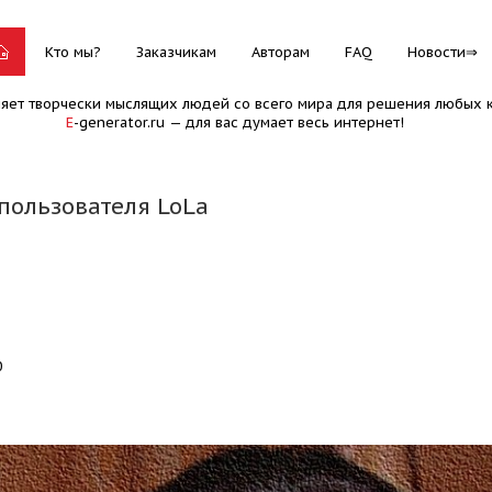
Кто мы?
Заказчикам
Авторам
FAQ
Новости
няет творчески мыслящих людей со всего мира для решения любых к
E
-generator.ru — для вас думает весь интернет!
пользователя LoLa
0