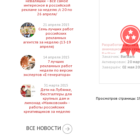
неваляшки – все самое
интересное в российской
рекламе за неделю /с 20 по
26 апреля/
21 апреля 2015
Семь лучших работ
российских
рекламных
агентств за неделю (13-19
Разработать шутки д
апреля)
анимационного сер
BarStars.
:
Заказчик
BarStars
14 апреля 2015
:
7 лучших
Активирован
20 мар
рекламных работ
:
Завершён
02 мая 20
недели по версии
экспертов «Е-генератора»
31 марта 2015
Дети на Лубянке,
бюстгалтеры для
Просмотров страницы: 1
крупных дам и
лимонад «Маяковский» -
работы российских
креативщиков за неделю
ВСЕ НОВОСТИ