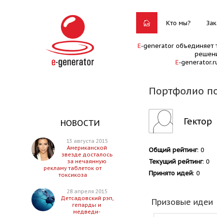
Кто мы?
Зак
E
-generator объединяет 
решени
E
-generator.
Портфолио по
Гектор
НОВОСТИ
13 августа 2015
Американской
Общий рейтинг
: 0
звезде досталось
Текущий рейтинг
: 0
за нечаянную
рекламу таблеток от
Принято идей
: 0
токсикоза
28 апреля 2015
Детсадовский рэп,
Призовые идеи
гепарды и
медведи-