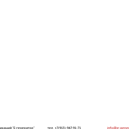
икаций "Е-генератор"
тел. +7(913)-947-91-71
info@e-gener