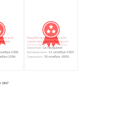
ание для
Разработка названия для
мпании
серии продуктов быстрого
приготовления с премиум-
:
Заказчик
Си Проджект
позиционированием.
:
ноября 2006
Активирован
15 октября 2003
:
абря 2006
Завершён
30 ноября -0001
: 1617