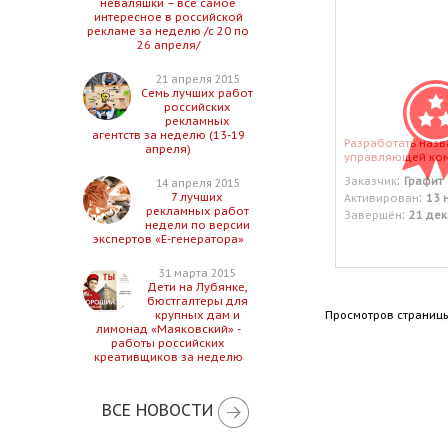
неваляшки – все самое
интересное в российской
рекламе за неделю /с 20 по
26 апреля/
21 апреля 2015
Семь лучших работ
российских
рекламных
агентств за неделю (13-19
Разработать назв
апреля)
управляющей ко
:
Заказчик
Графит
14 апреля 2015
:
7 лучших
Активирован
13 
рекламных работ
:
Завершён
21 дек
недели по версии
экспертов «Е-генератора»
31 марта 2015
Дети на Лубянке,
бюстгалтеры для
Просмотров страницы
крупных дам и
лимонад «Маяковский» -
работы российских
креативщиков за неделю
ВСЕ НОВОСТИ