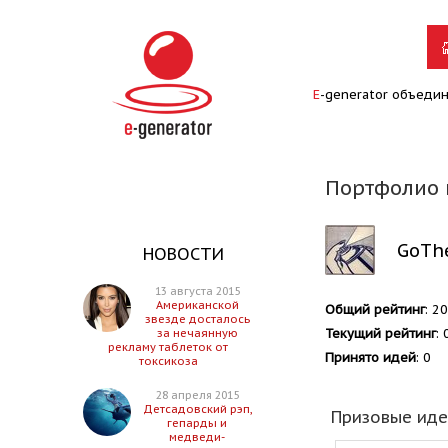
E
-generator объеди
Портфолио 
GoTh
НОВОСТИ
13 августа 2015
Американской
Общий рейтинг
: 2
звезде досталось
Текущий рейтинг
: 
за нечаянную
рекламу таблеток от
Принято идей
: 0
токсикоза
28 апреля 2015
Детсадовский рэп,
Призовые ид
гепарды и
медведи-