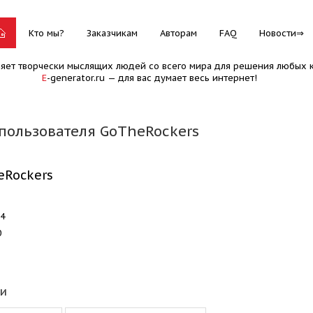
Кто мы?
Заказчикам
Авторам
FAQ
Новости
няет творчески мыслящих людей со всего мира для решения любых к
E
-generator.ru — для вас думает весь интернет!
пользователя GoTheRockers
eRockers
04
0
еи