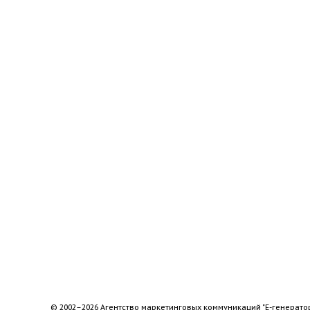
© 2002–2026 Агентство маркетинговых коммуникаций "Е-генерато