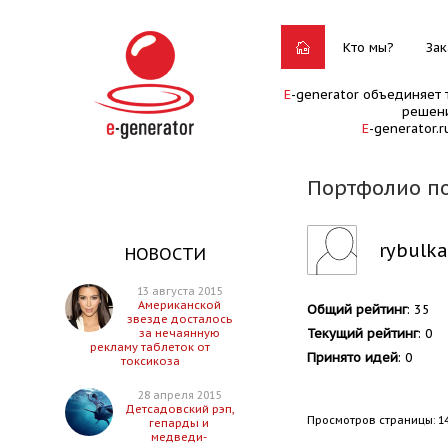
Кто мы?
Зак
E
-generator объединяет 
решени
E
-generator.
Портфолио по
rybulka
НОВОСТИ
13 августа 2015
Американской
Общий рейтинг
: 35
звезде досталось
Текущий рейтинг
: 0
за нечаянную
рекламу таблеток от
Принято идей
: 0
токсикоза
28 апреля 2015
Детсадовский рэп,
Просмотров страницы: 1
гепарды и
медведи-