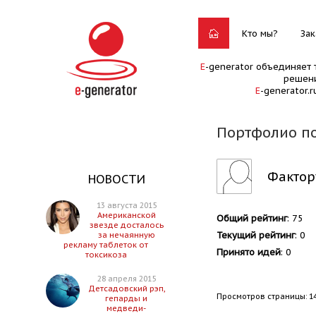
Кто мы?
Зак
E
-generator объединяет 
решени
E
-generator.
Портфолио п
Фактор
НОВОСТИ
13 августа 2015
Американской
Общий рейтинг
: 75
звезде досталось
Текущий рейтинг
: 0
за нечаянную
рекламу таблеток от
Принято идей
: 0
токсикоза
28 апреля 2015
Детсадовский рэп,
Просмотров страницы: 1
гепарды и
медведи-