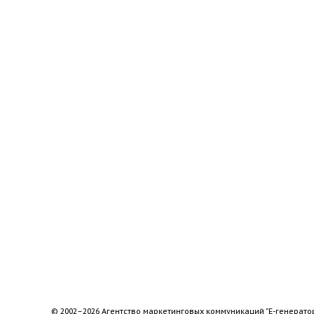
© 2002–2026 Агентство маркетинговых коммуникаций "Е-генерато