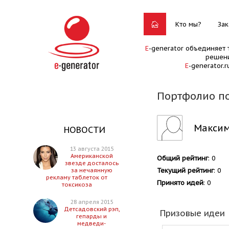
Кто мы?
Зак
E
-generator объединяет 
решени
E
-generator.
Портфолио п
Максим
НОВОСТИ
13 августа 2015
Американской
Общий рейтинг
: 0
звезде досталось
Текущий рейтинг
: 0
за нечаянную
рекламу таблеток от
Принято идей
: 0
токсикоза
28 апреля 2015
Детсадовский рэп,
Призовые идеи
гепарды и
медведи-