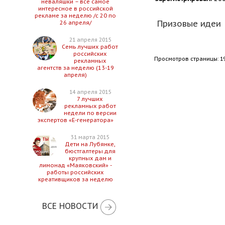
неваляшки – все самое
интересное в российской
рекламе за неделю /с 20 по
Призовые идеи
26 апреля/
21 апреля 2015
Семь лучших работ
российских
Просмотров страницы: 1
рекламных
агентств за неделю (13-19
апреля)
14 апреля 2015
7 лучших
рекламных работ
недели по версии
экспертов «Е-генератора»
31 марта 2015
Дети на Лубянке,
бюстгалтеры для
крупных дам и
лимонад «Маяковский» -
работы российских
креативщиков за неделю
ВСЕ НОВОСТИ