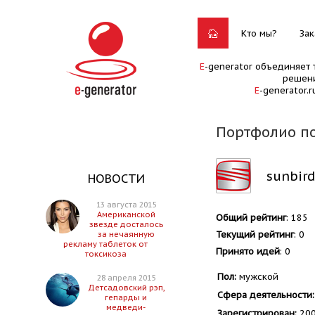
Кто мы?
Зак
E
-generator объединяет 
решени
E
-generator.
Портфолио по
sunbird
НОВОСТИ
13 августа 2015
Американской
Общий рейтинг
: 185
звезде досталось
Текущий рейтинг
: 0
за нечаянную
рекламу таблеток от
Принято идей
: 0
токсикоза
Пол:
мужской
28 апреля 2015
Детсадовский рэп,
Сфера деятельности:
гепарды и
медведи-
Зарегистрирован:
200