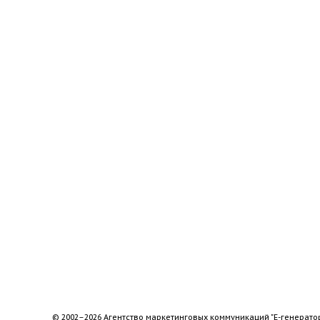
© 2002–2026 Агентство маркетинговых коммуникаций "Е-генерато