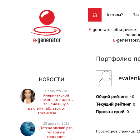
Кто мы?
Зак
E
-generator объединяет 
решени
E
-generator.
Портфолио по
evalen
НОВОСТИ
13 августа 2015
Американской
Общий рейтинг
: 40
звезде досталось
Текущий рейтинг
: 0
за нечаянную
рекламу таблеток от
Принято идей
: 0
токсикоза
28 апреля 2015
Детсадовский рэп,
Просмотров страницы: 1
гепарды и
медведи-