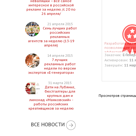
неваляшки – все самое
интересное в российской
рекламе за неделю /с 20 по
26 апреля/
21 апреля 2015
Семь лучших работ
российских
рекламных
агентств за неделю (13-19
Разработать идеи
апреля)
позволяющие со
эффективное инт
:
Заказчик
Е-Генер
14 апреля 2015
взаимодействие 
:
7 лучших
Активирован
11 
государством и 
рекламных работ
:
Завершён
11 мар
недели по версии
экспертов «Е-генератора»
31 марта 2015
Дети на Лубянке,
бюстгалтеры для
Просмотров страницы
крупных дам и
лимонад «Маяковский» -
работы российских
креативщиков за неделю
ВСЕ НОВОСТИ