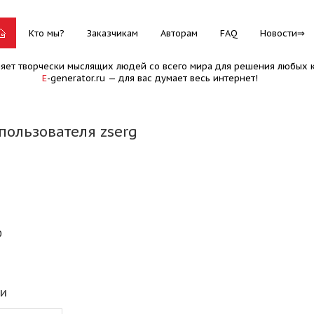
Кто мы?
Заказчикам
Авторам
FAQ
Новости
няет творчески мыслящих людей со всего мира для решения любых к
E
-generator.ru — для вас думает весь интернет!
пользователя zserg
0
еи