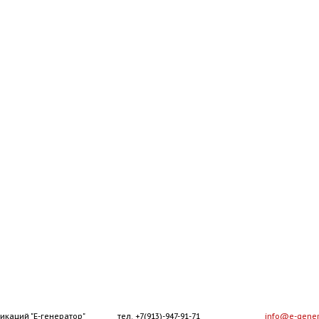
икаций "Е-генератор"
тел. +7(913)-947-91-71
info@e-gener