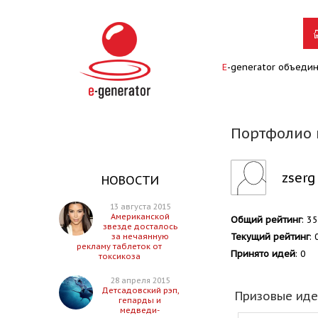
E
-generator объеди
Портфолио 
zserg
НОВОСТИ
13 августа 2015
Американской
Общий рейтинг
: 35
звезде досталось
Текущий рейтинг
: 
за нечаянную
рекламу таблеток от
Принято идей
: 0
токсикоза
28 апреля 2015
Детсадовский рэп,
Призовые ид
гепарды и
медведи-