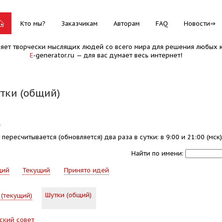
Кто мы?
Заказчикам
Авторам
FAQ
Новости
няет творчески мыслящих людей со всего мира для решения любых к
E
-generator.ru — для вас думает весь интернет!
утки (общий)
?
пересчитывается (обновляется) два раза в сутки: в 9:00 и 21:00 (мск)
Найти по имени:
щий
Текущий
Принято идей
Шутки (общий)
 (текущий)
ский совет