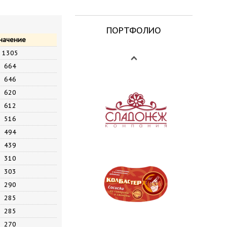
ПОРТФОЛИО
начение
1305
664
646
620
612
516
494
439
310
303
290
285
285
270