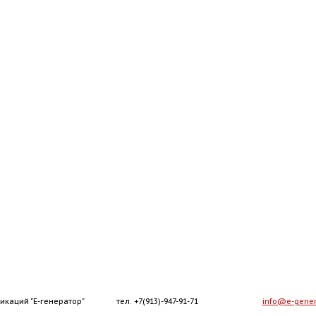
икаций "Е-генератор"
тел. +7(913)-947-91-71
info@e-gener