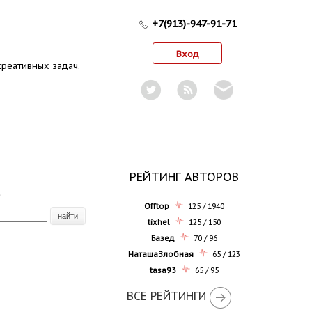
+7(913)-947-91-71
Вход
реативных задач.
РЕЙТИНГ АВТОРОВ
.
Offtop
125 / 1940
tixhel
125 / 150
Базед
70 / 96
НаташаЗлобная
65 / 123
tasa93
65 / 95
ВСЕ РЕЙТИНГИ