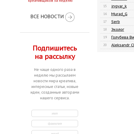
креативщиков за неделю
ingvar_k
15
Murad_G
16
ВСЕ НОВОСТИ
Serb
17
Эколог
18
Голубева В
19
Aleksandr 
20
Подпишитесь
на рассылку
Не чаще одного раза в
неделю мы рассылаем
новости мира креатива,
интересные статьи, новые
идеи, созданные авторами
нашего сервиса.