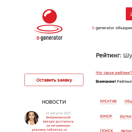
E
-generator объеди
Рейтинг
: Ш
Что такое рейтинг
Оставить заявку
Внимание!
Рейтинг 
НОВОСТИ
КРЕАТИВ
Об
13 августа 2015
ЮМОР
Шутки
Американской
звезде досталось
за нечаянную
рекламу таблеток от
ПОИСК
Автор