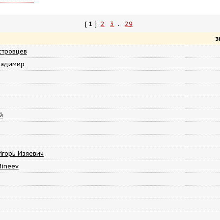
[ 1 ]
2
3
..
29
з
стровцев
ладимир
й
Игорь Изяевич
Mineev