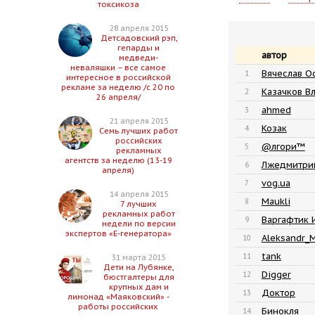
токсикоза
28 апреля 2015
Детсадовский рэп,
гепарды и
автор
медведи-
неваляшки – все самое
Вячеслав О
1
интересное в российской
рекламе за неделю /с 20 по
Казачков В
2
26 апреля/
ahmed
3
21 апреля 2015
Козак
4
Семь лучших работ
российских
@лгори™
5
рекламных
агентств за неделю (13-19
Лжедмитри
6
апреля)
vog.ua
7
14 апреля 2015
Maukli
8
7 лучших
рекламных работ
Варгафтик 
9
недели по версии
экспертов «Е-генератора»
Aleksandr_
10
tank
11
31 марта 2015
Дети на Лубянке,
Digger
12
бюстгалтеры для
крупных дам и
Доктор
13
лимонад «Маяковский» -
работы российских
Бинокля
14