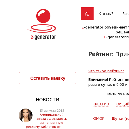
Кто мы?
Зак
E
-generator объединяет 
решени
E
-generator.
Рейтинг
: При
Что такое рейтинг?
Оставить заявку
Внимание!
Рейтинг пе
раза в сутки: в 9:00 и 
Найти по им
НОВОСТИ
КРЕАТИВ
Общи
13 августа 2015
Американской
ЮМОР
Шутки (т
звезде досталось
за нечаянную
рекламу таблеток от