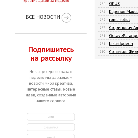
креативщиков за неделю
OPUS
374
Карянов Макс
375
ВСЕ НОВОСТИ
romariolist
376
Стеринович А
377
OctaveParang
378
Lizardqueen
379
Подпишитесь
Сотников Филл
380
на рассылку
Не чаще одного раза в
неделю мы рассылаем
новости мира креатива,
интересные статьи, новые
идеи, созданные авторами
нашего сервиса.