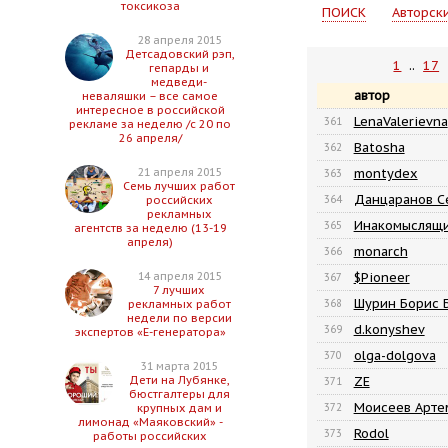
токсикоза
ПОИСК
Авторск
28 апреля 2015
Детсадовский рэп,
1
..
17
гепарды и
медведи-
автор
неваляшки – все самое
интересное в российской
LenaValerievna
361
рекламе за неделю /с 20 по
26 апреля/
Batosha
362
montydex
21 апреля 2015
363
Семь лучших работ
Данцаранов С
364
российских
рекламных
Инакомыслящ
365
агентств за неделю (13-19
апреля)
monarch
366
$Pioneer
14 апреля 2015
367
7 лучших
Шурин Борис 
368
рекламных работ
недели по версии
d.konyshev
369
экспертов «Е-генератора»
olga-dolgova
370
31 марта 2015
ZE
Дети на Лубянке,
371
бюстгалтеры для
Моисеев Арте
372
крупных дам и
лимонад «Маяковский» -
Rodol
373
работы российских