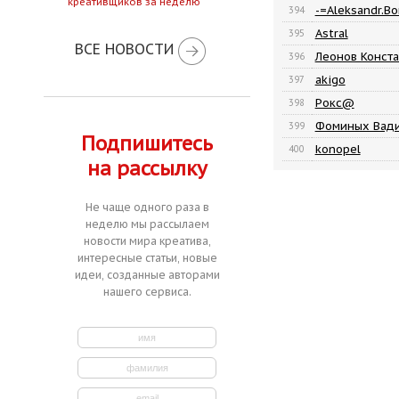
креативщиков за неделю
-=Aleksandr.B
394
Astral
395
ВСЕ НОВОСТИ
Леонов Конста
396
akigo
397
Рокс@
398
Фоминых Вад
399
Подпишитесь
konopel
400
на рассылку
Не чаще одного раза в
неделю мы рассылаем
новости мира креатива,
интересные статьи, новые
идеи, созданные авторами
нашего сервиса.