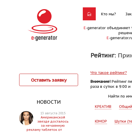
Кто мы?
Зак
E
-generator объединяет 
решени
E
-generator.
Рейтинг
: При
Что такое рейтинг?
Оставить заявку
Внимание!
Рейтинг пе
раза в сутки: в 9:00 и 
Найти по им
НОВОСТИ
КРЕАТИВ
Общи
13 августа 2015
Американской
ЮМОР
Шутки (т
звезде досталось
за нечаянную
рекламу таблеток от