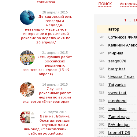
токсикоза
ПОИСК
Авторск
28 апреля 2015
Детсадовский рэп,
1
..
1
гепарды и
медведи-
автор
неваляшки – все самое
интересное в российской
Сотников Филл
381
рекламе за неделю /с 20 по
26 апреля/
Калинин Алек
382
Мирная
21 апреля 2015
383
Семь лучших работ
sergo078
384
российских
рекламных
bartpirat
385
агентств за неделю (13-19
апреля)
Чечина Ольга
386
Tatyanka
14 апреля 2015
387
7 лучших
sweetcat
388
рекламных работ
недели по версии
elenbond
389
экспертов «Е-генератора»
imp.ideas
390
31 марта 2015
Zametnaya
Дети на Лубянке,
391
бюстгалтеры для
RAV-design
392
крупных дам и
лимонад «Маяковский» -
Leonoff OS
393
работы российских