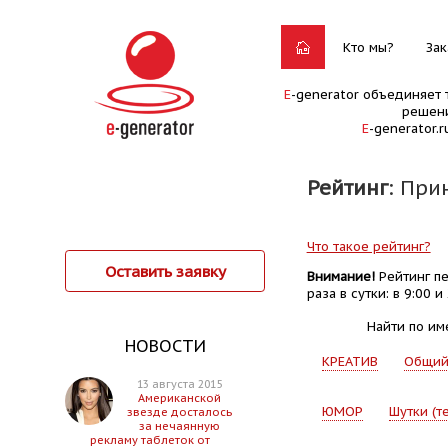
Кто мы?
Зак
E
-generator объединяет 
решени
E
-generator.
Рейтинг
: При
Что такое рейтинг?
Оставить заявку
Внимание!
Рейтинг пе
раза в сутки: в 9:00 и 
Найти по им
НОВОСТИ
КРЕАТИВ
Общи
13 августа 2015
Американской
ЮМОР
Шутки (т
звезде досталось
за нечаянную
рекламу таблеток от