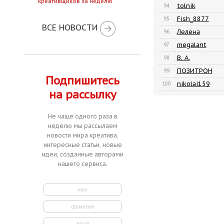
креативщиков за неделю
tolnik
94
Fish_8877
95
ВСЕ НОВОСТИ
Лелена
96
megalant
97
В. А.
98
ПОЗИТРОН
99
Подпишитесь
nikolai159
100
на рассылку
Не чаще одного раза в
неделю мы рассылаем
новости мира креатива,
интересные статьи, новые
идеи, созданные авторами
нашего сервиса.