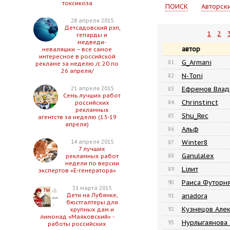
токсикоза
ПОИСК
Авторск
28 апреля 2015
Детсадовский рэп,
1
2
гепарды и
медведи-
автор
неваляшки – все самое
интересное в российской
G_Armani
81
рекламе за неделю /с 20 по
26 апреля/
N-Toni
82
Ефремов Влад
21 апреля 2015
83
Семь лучших работ
Chrinstinct
84
российских
рекламных
Shu_Rec
85
агентств за неделю (13-19
апреля)
Альф
86
Winter8
14 апреля 2015
87
7 лучших
Ganulalex
88
рекламных работ
недели по версии
Liлит
89
экспертов «Е-генератора»
Раиса Футорн
90
31 марта 2015
anadora
Дети на Лубянке,
91
бюстгалтеры для
Кузнецов Але
92
крупных дам и
лимонад «Маяковский» -
Нурлыгаянова
93
работы российских