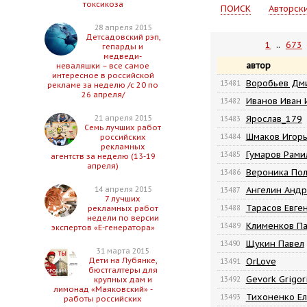
токсикоза
ПОИСК
Авторск
28 апреля 2015
Детсадовский рэп,
1
..
673
гепарды и
медведи-
автор
неваляшки – все самое
интересное в российской
Воробьев Дм
13481
рекламе за неделю /с 20 по
26 апреля/
Иванов Иван 
13482
Ярослав_179
21 апреля 2015
13483
Семь лучших работ
Шмаков Игорь
13484
российских
рекламных
Гумаров Рами
13485
агентств за неделю (13-19
апреля)
Вероника Пол
13486
Ангелин Андр
14 апреля 2015
13487
7 лучших
Тарасов Евге
13488
рекламных работ
недели по версии
Клименков Па
13489
экспертов «Е-генератора»
Щукин Павел
13490
31 марта 2015
OrLove
Дети на Лубянке,
13491
бюстгалтеры для
Gevork Grigor
13492
крупных дам и
лимонад «Маяковский» -
Тихоненко Ел
13493
работы российских