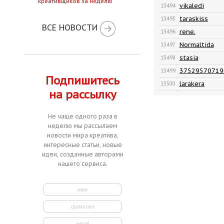
креативщиков за неделю
vikaledi
13494
taraskiss
13495
ВСЕ НОВОСТИ
rene.
13496
Normaltida
13497
stasia
13498
37529570719
13499
Подпишитесь
larakera
13500
на рассылку
Не чаще одного раза в
неделю мы рассылаем
новости мира креатива,
интересные статьи, новые
идеи, созданные авторами
нашего сервиса.