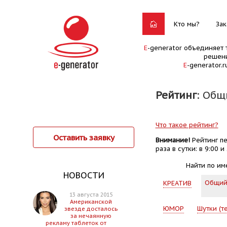
Кто мы?
Зак
E
-generator объединяет 
решени
E
-generator.
Рейтинг
: Общ
Что такое рейтинг?
Оставить заявку
Внимание!
Рейтинг пе
раза в сутки: в 9:00 и 
Найти по им
НОВОСТИ
Общи
КРЕАТИВ
13 августа 2015
Американской
ЮМОР
Шутки (т
звезде досталось
за нечаянную
рекламу таблеток от