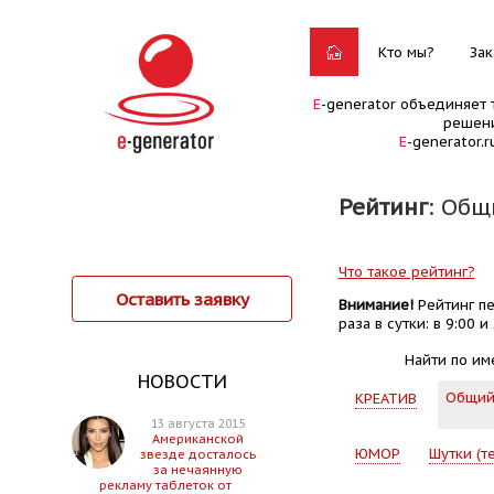
Кто мы?
Зак
E
-generator объединяет 
решени
E
-generator.
Рейтинг
: Общ
Что такое рейтинг?
Оставить заявку
Внимание!
Рейтинг пе
раза в сутки: в 9:00 и 
Найти по им
НОВОСТИ
Общи
КРЕАТИВ
13 августа 2015
Американской
ЮМОР
Шутки (т
звезде досталось
за нечаянную
рекламу таблеток от