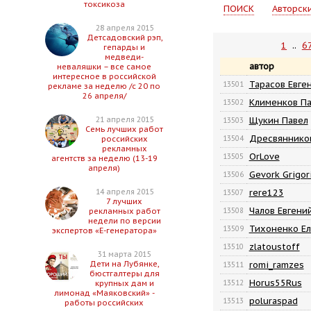
токсикоза
ПОИСК
Авторск
28 апреля 2015
Детсадовский рэп,
1
..
6
гепарды и
медведи-
автор
неваляшки – все самое
интересное в российской
Тарасов Евге
13501
рекламе за неделю /с 20 по
26 апреля/
Клименков Па
13502
Щукин Павел
21 апреля 2015
13503
Семь лучших работ
Дресвянников
13504
российских
рекламных
OrLove
13505
агентств за неделю (13-19
апреля)
Gevork Grigor
13506
rere123
14 апреля 2015
13507
7 лучших
Чалов Евгени
13508
рекламных работ
недели по версии
Тихоненко Ел
13509
экспертов «Е-генератора»
zlatoustoff
13510
31 марта 2015
romi_ramzes
Дети на Лубянке,
13511
бюстгалтеры для
Horus55Rus
13512
крупных дам и
лимонад «Маяковский» -
poluraspad
13513
работы российских