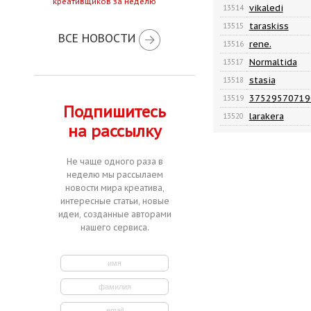
креативщиков за неделю
vikaledi
13514
taraskiss
13515
ВСЕ НОВОСТИ
rene.
13516
Normaltida
13517
stasia
13518
37529570719
13519
Подпишитесь
larakera
13520
на рассылку
Не чаще одного раза в
неделю мы рассылаем
новости мира креатива,
интересные статьи, новые
идеи, созданные авторами
нашего сервиса.