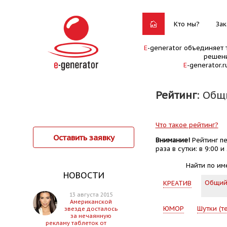
Кто мы?
Зак
E
-generator объединяет 
решени
E
-generator.
Рейтинг
: Общ
Что такое рейтинг?
Оставить заявку
Внимание!
Рейтинг пе
раза в сутки: в 9:00 и 
Найти по им
НОВОСТИ
Общи
КРЕАТИВ
13 августа 2015
Американской
ЮМОР
Шутки (т
звезде досталось
за нечаянную
рекламу таблеток от