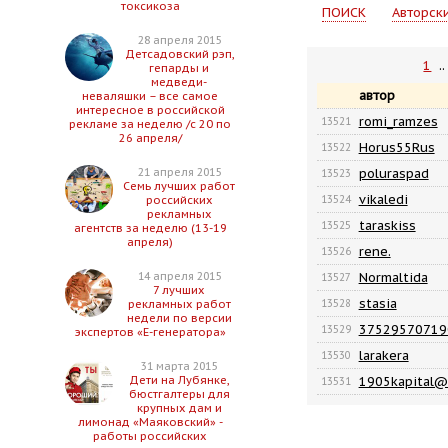
токсикоза
ПОИСК
Авторск
28 апреля 2015
Детсадовский рэп,
1
.
гепарды и
медведи-
автор
неваляшки – все самое
интересное в российской
romi_ramzes
13521
рекламе за неделю /с 20 по
26 апреля/
Horus55Rus
13522
poluraspad
21 апреля 2015
13523
Семь лучших работ
vikaledi
13524
российских
рекламных
taraskiss
13525
агентств за неделю (13-19
апреля)
rene.
13526
Normaltida
14 апреля 2015
13527
7 лучших
stasia
13528
рекламных работ
недели по версии
37529570719
13529
экспертов «Е-генератора»
larakera
13530
31 марта 2015
1905kapital@
Дети на Лубянке,
13531
бюстгалтеры для
крупных дам и
лимонад «Маяковский» -
работы российских