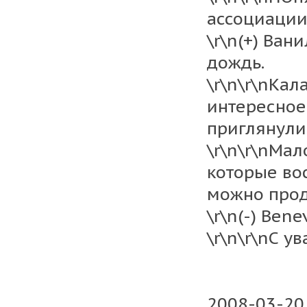
ассоциации
\r\n(+) Ван
дождь.
\r\n\r\nКал
интересное
приглянулис
\r\n\r\nМа
которые во
можно прод
\r\n(-) Bene
\r\n\r\nС у
2008-03-20