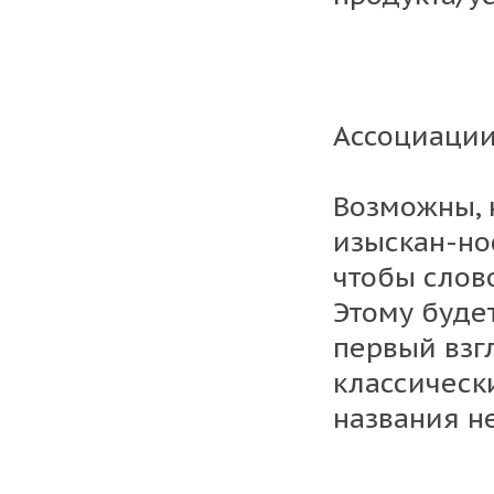
Ассоциации
Возможны, 
изыскан-но
чтобы слов
Этому буде
первый взг
классическ
названия н