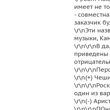
имеет не т
- совместн
заказчик бу
\r\nЭти наз
музыки, Кам
\r\n\r\nВ 
приведены 
отрицательн
\r\n\r\nПер
\r\n(+) Чеши
\r\n\r\nРос
один из ва
\r\n(-) Арис
\r\n\r\nПО