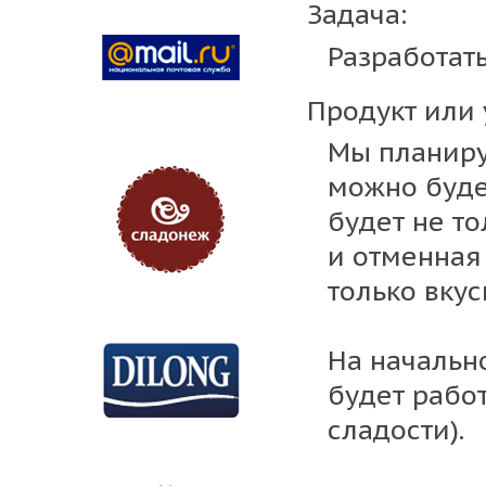
Задача:
Разработат
Продукт или 
Мы планиру
можно буде
будет не т
и отменная 
только вкус
На начально
будет рабо
сладости).