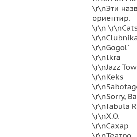
\r\nЭти на
ориентир.
\r\n \r\nCat
\r\nClubnik
\r\nGogol`
\r\nIkra
\r\nJazz To
\r\nKeks
\r\nSabotag
\r\nSorry, 
\r\nTabula 
\r\nX.O.
\r\nСахар
\r\nТеатро