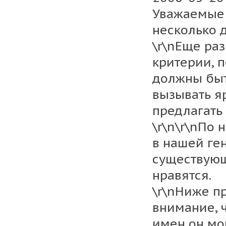
Уважаемые 
несколько 
\r\nЕще ра
критерии, 
должны быт
вызывать я
предлагать
\r\n\r\nПо 
в нашей ге
существующ
нравятся.
\r\nНиже п
внимание, ч
имен он мо