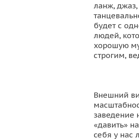
ланж, джаз,
танцевально
будет с од
людей, кот
хорошую му
строгим, ве
Внешний ви
масштабност
заведение 
«давить» н
себя у нас 