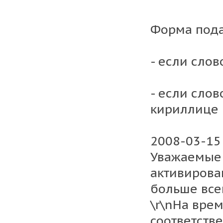
Форма пода
- если слов
- если слов
кириллице -
2008-03-15
Уважаемые 
активирова
больше всег
\r\nНа вре
соответстве