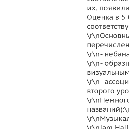
их, появил
Оценка в 5 
соответств
\r\nОсновн
перечислен
\r\n- небан
\r\n- обра
визуальным
\r\n- ассо
второго уро
\r\nНемног
названий):\
\r\nМузыка
\r\nJam Hal