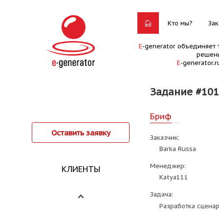
Кто мы?
Зак
E
-generator объединяет 
решени
E
-generator.
Задание #10
Бриф
Оставить заявку
Заказчик:
Barka Russa
Менеджер:
КЛИЕНТЫ
Katya111
Задача:
Разработка сценар