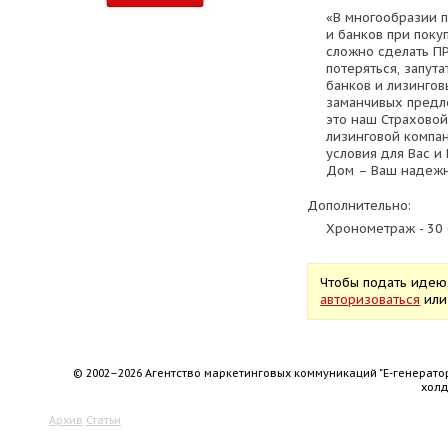
«В многообразии 
и банков при поку
сложно сделать П
потеряться, запу
банков и лизингов
заманчивых предл
это наш Страховой
лизинговой компа
условия для Вас и
Дом – Ваш надежн
Дополнительно:
Хронометраж - 30 
Чтобы подать идею
авторизоваться
ил
© 2002–2026 Агентство маркетинговых коммуникаций "Е-генерато
хол
Архив
Статьи