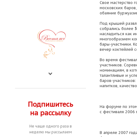
Свое мастерство г
московских баров,
обаяние буржуазии,
Под крышей развл
собрались более
5
насладиться как и
многообразием ко
бары-участники. К
вечер коктейлей 
Во время фестивал
участников. Сорев
номинациям, в ко
талантливые и ус
баров-участников:
напитков, качеств
Подпишитесь
На форуме по это
на рассылку
с фестиваля 2006 г
Не чаще одного раза в
неделю мы рассылаем
В апреле 2007 год