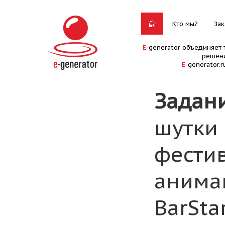
Кто мы?
Зак
E
-generator объединяет 
решени
E
-generator.
Задан
шутки 
фести
анима
BarStar