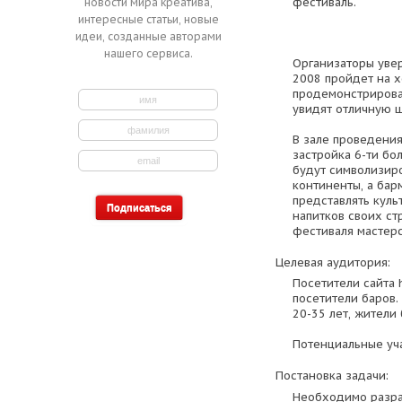
фестиваль.
новости мира креатива,
интересные статьи, новые
идеи, созданные авторами
нашего сервиса.
Организаторы увер
2008 пройдет на 
продемонстрироват
увидят отличную 
В зале проведени
застройка 6-ти бо
будут символизиро
континенты, а бар
представлять куль
напитков своих ст
фестиваля мастерс
Целевая аудитория:
Посетители сайта h
посетители баров
20-35 лет, жители
Потенциальные уча
Постановка задачи:
Необходимо разра