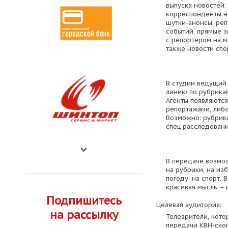
выпуска новостей:
корреспонденты на
шутки-анонсы, ре
событий, прямые 
с репортером на м
также новости спор
В студии ведущий 
линию по рубрика
Агенты появляютс
репортажами, либо
Возможно: рубрика
спец.расследовани
В передаче возмо
на рубрики, на из
погоду, на спорт. 
красивая мысль – 
Подпишитесь
Целевая аудитория:
на рассылку
Телезрители, кот
передачи КВН-ског