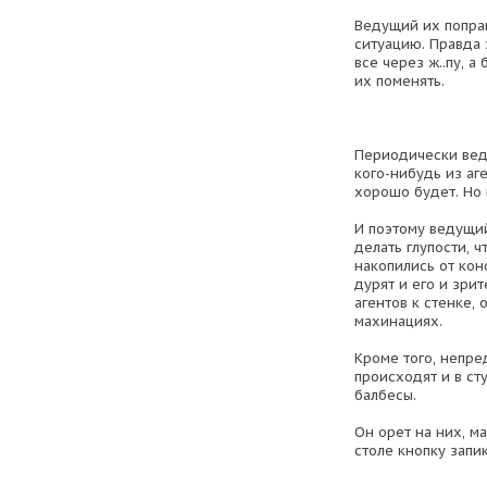
Ведущий их поправ
ситуацию. Правда 
все через ж..пу, а
их поменять.
Периодически вед
кого-нибудь из аге
хорошо будет. Но
И поэтому ведущий
делать глупости, 
накопились от кон
дурят и его и зри
агентов к стенке,
махинациях.
Кроме того, непр
происходят и в сту
балбесы.
Он орет на них, м
столе кнопку запи