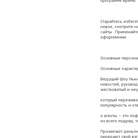
программе Время.
Старайтесь избега
новое, смотрите 
сайты . Применяй
оформлении.
Основные персона
Основные характе
Ведущий Шоу Ньюс
новостей, руковод
жестковатый и не
который переживае
популярность и от
а агенты – это по
из всего подряд, т
Прожигают деньги 
передают свой взг