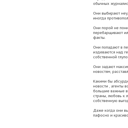
обычных журналис
Они выбирают неу
иногда противопол
Они порой не пони
перебарщивают ил
факты.
Они попадают в пе
издеваются над ге
собственной глупо
Они задают макси
новостям, расстав
Какими бы абсурд
новости , агенты 
большие важные в
страны, любовь к л
собственную выго
Даже когда они вы
пафосно и красиво