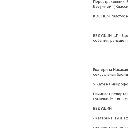
Перестраховщик. В
Безумный. ( Класси
КОСТЮМ: галстук н
ВЕДУЩИЙ:....П.. З
события, раньше п
Екатерина Никакая
сексуальная блонд
У Кати на микрофо
Начинает репортаж 
сумочке. Менять 
ВЕДУЩИЙ:
- Катерина, вы в э
( та стоит раскрыв