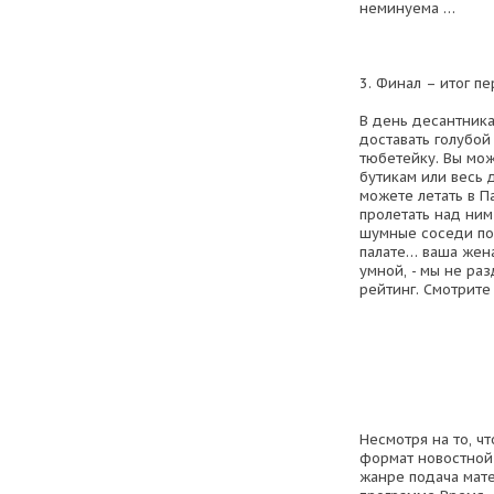
неминуема …
3. Финал – итог пе
В день десантника
доставать голубой 
тюбетейку. Вы мо
бутикам или весь 
можете летать в П
пролетать над ним
шумные соседи по 
палате… ваша жена
умной, - мы не ра
рейтинг. Смотрите 
Несмотря на то, чт
формат новостной 
жанре подача мате