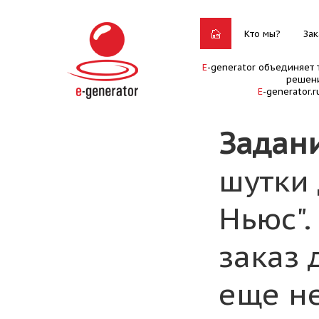
Кто мы?
Зак
E
-generator объединяет 
решени
E
-generator.
Задан
шутки
Ньюс".
заказ 
еще н