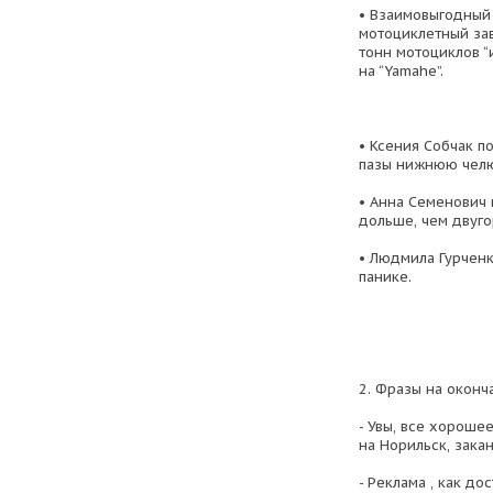
• Взаимовыгодный
мотоциклетный зав
тонн мотоциклов “
на “Yamahе”.
• Ксения Собчак по
пазы нижнюю челю
• Анна Семенович
дольше, чем двуг
• Людмила Гурченк
панике.
2. Фразы на оконч
- Увы, все хороше
на Норильск, закан
- Реклама , как д