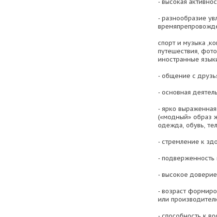
- высокая активно
- разнообразие ув
времяпрепровожд
спорт и музыка ,ко
путешествия, фото
иностранные языки
- общение с друз
- основная деятель
- ярко выраженна
(«модный» образ 
одежда, обувь, тел
- стремление к зд
- подверженность
- высокое доверие
- возраст формир
или производител
- способность к в