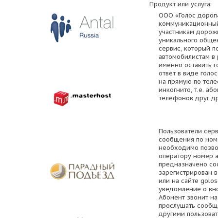
Продукт или услуга:
ООО «Голос дороги
коммуникационный
участникам дорож
уникального обще
сервис, который п
автомобилистам в 
именно оставить г
ответ в виде голо
на прямую по тел
инкогнито, т.е. а
телефонов друг др
Пользователи серв
сообщения по номе
необходимо позвон
оператору номер 
предназначено со
зарегистрирован в
или на сайте golos
уведомление о вн
Абонент звонит на
прослушать сообщ
другими пользоват