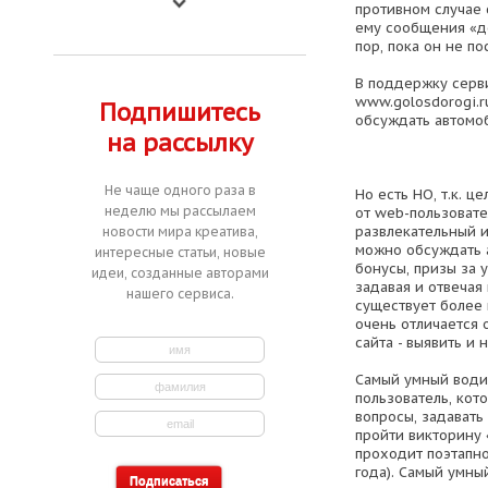
противном случае
ему сообщения «до
пор, пока он не по
В поддержку серв
www.golosdorogi.r
Подпишитесь
обсуждать автомо
на рассылку
Не чаще одного раза в
Но есть НО, т.к. ц
неделю мы рассылаем
от web-пользовате
развлекательный 
новости мира креатива,
можно обсуждать 
интересные статьи, новые
бонусы, призы за 
идеи, созданные авторами
задавая и отвечая
нашего сервиса.
существует более п
очень отличается 
сайта - выявить и 
Самый умный води
пользователь, кот
вопросы, задавать
пройти викторину 
проходит поэтапно
года). Самый умны