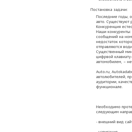
Постановка задачи:
Последние годы, о
авто. Существуют р
Конкуренция естес
Наши конкуренты: 
сообщений на ном
недостаток которо
отправляются води
Существенный мину
цифрвой клавиату
автомобилем, – не
Auto.ru, Autokadab
автолюбителей, п
аудитории, качест
функционале.
Необходимо протес
следующим направ
- внешний вид сай
- навигация