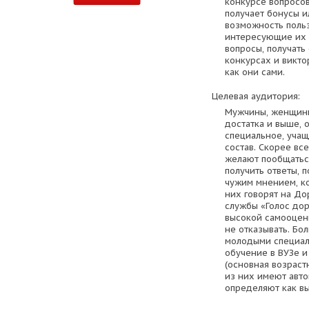
конкурсе вопросов
получает бонусы и
возможность поль
интересующие их 
вопросы, получать 
конкурсах и викто
как они сами.
Целевая аудитория:
Мужчины, женщины 
достатка и выше, 
специальное, уча
состав. Скорее все
желают пообщаться
получить ответы, 
чужим мнением, ко
них говорят на До
службы «Голос дор
высокой самооценк
не отказывать. Бо
молодыми специал
обучение в ВУЗе и
(основная возрастн
из них имеют авто
определяют как вы