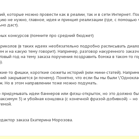
ий, которые можно провести как в реалии, так и в сети Интернет. П
ию не нужно, главное, идея и принцип реализации (где, с помощью ч
но даст).
ных конкурсов (помните про средний бюджет)
приколов (в таких идеях необязательно подробно расписывать диалог
кем и на какую тему говорит). Например, разговор накуренного заказ
овый год на тему заказа поручения поздравить бомжа в таком-то го
).
акие-то фишки, короткие сюжеты историй (или мини-статей). Наприме
й закрывается (и почему). Понятно, что если бы мы были \"Одноклас
ж. Но в этом направлении тоже можно подумать.
о придумывать идеи баннеров или флэш-открыток, но это должно бы
максимум 3) и убойная концовка (с конечной фразой-добивкой) – но
темой.
едактор заказа Екатерина Морозова.