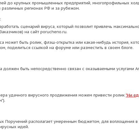
лей до крупных промышленных предприятий, многопрофильных хол
в различных регионах РФ и за рубежом.
:
работать сценарий вируса, который позволит привлечь максимальн
Заказчиков) на сайт porucheno.ru.
уса может быть ролик, флэш-открытка или какая-нибудь история, кот
гом, поделиться ссылкой на форуме или разместить в своем блоге.
а должен быть непосредственно связан с оказываемыми услугами А
мера удачного вирусного продвижения можем привести ролик
"Ни ед
").
ых Поручений располагает умеренным бюджетом, для воплощения в
ирусных идей.