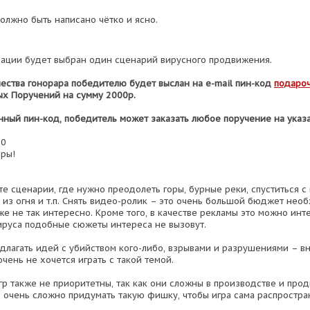
лжно быть написано чётко и ясно.
рации будет выбран один сценарий вирусного продвижения.
чества гонорара победителю будет выслан на e-mail пин-код
подаро
ых Поручений на сумму 2000р.
нный пин-код, победитель может заказать любое поручение на указ
20
ры!
те сценарии, где нужно преодолеть горы, бурные реки, спуститься с
 из огня и т.п. Снять видео-ролик – это очень большой бюджет необ
же не так интересно. Кроме того, в качестве рекламы это можно ин
вируса подобные сюжеты интереса не вызовут.
едлагать идей с убийством кого-либо, взрывами и разрушениями – в
очень не хочется играть с такой темой.
гр также не приоритетны, так как они сложны в производстве и про
 очень сложно придумать такую фишку, чтобы игра сама распростра