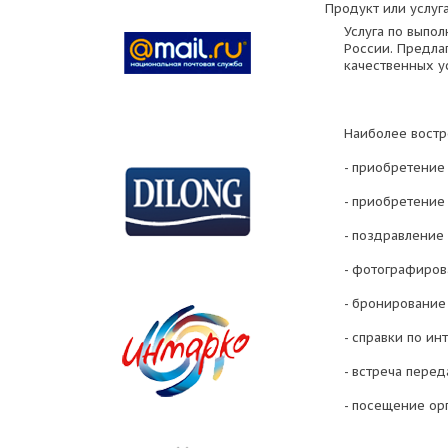
Продукт или услуга
Услуга по выпо
России. Предла
качественных ус
Наиболее востр
- приобретение 
- приобретение
- поздравление
- фотографиров
- бронирование
- справки по и
- встреча перед
- посещение ор