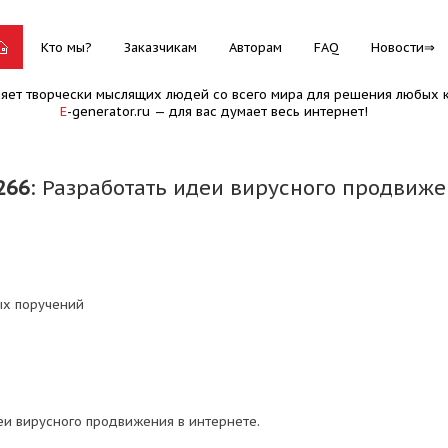
Кто мы?
Заказчикам
Авторам
FAQ
Новости
няет творчески мыслящих людей со всего мира для решения любых к
E
-generator.ru — для вас думает весь интернет!
266
: Разработать идеи вирусного продвиже
ых поручений
еи вирусного продвижения в интернете.