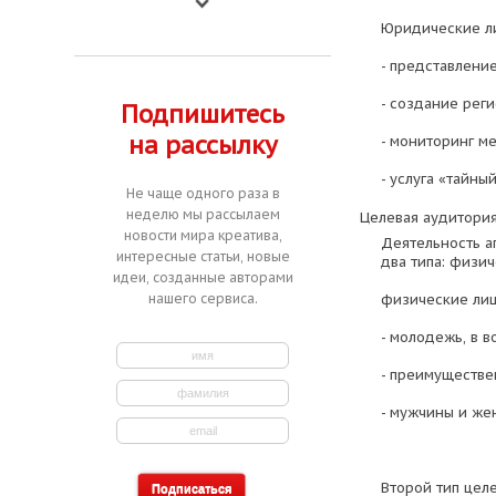
Юридические лиц
- представлени
- создание рег
Подпишитесь
на рассылку
- мониторинг м
- услуга «тайны
Не чаще одного раза в
неделю мы рассылаем
Целевая аудитория
новости мира креатива,
Деятельность а
интересные статьи, новые
два типа: физи
идеи, созданные авторами
нашего сервиса.
физические лиц
- молодежь, в в
- преимуществе
- мужчины и же
Второй тип цел