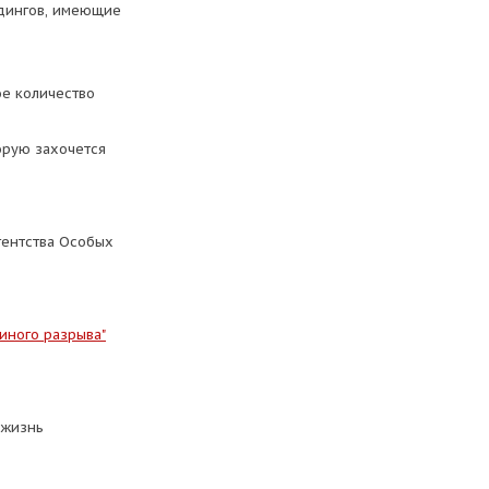
дингов, имеющие
ое количество
орую захочется
гентства Особых
иного разрыва"
 жизнь