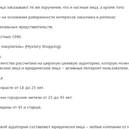
а заказывают те же поручения, что и частные лица, а кроме того:
е на основании доверенности интересов заказчика в регионе;
иональных представительств;
естных СМИ;
й покупатель» (Mystery Shopping);
:
гентства рассчитана на широкую целевую аудиторию, которую можн
ческие лица и юридические лица – активные Интернет-пользователи.
а.
озрасте от 18 до 25 лет.
нно городские жители от 25 до 45 лет.
нщины от 45 и старше.
евой аудитории составляют юридически лица – любые компании от 