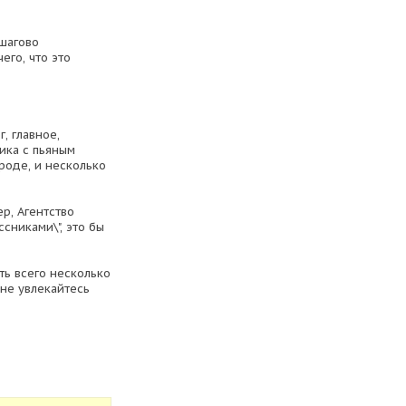
ошагово
его, что это
, главное,
чика с пьяным
роде, и несколько
р, Агентство
сниками\", это бы
ть всего несколько
 не увлекайтесь