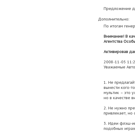
Предложение до
Дополнительно:
По итогам гене
Внимание! В ка
Агентства Особ
Активировав да
2008-11-05 11:
Уважаемые Авто
1. Не предлагай
вынести кого-то
мультик – это у
но в качестве 
2. Не нужно пр
привлекает, но 
3. Идеи флэш-и
подобных играх