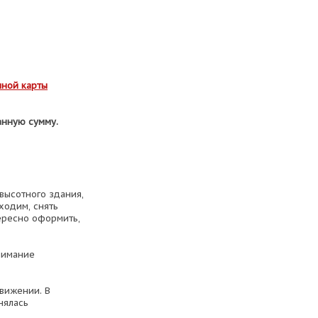
чной карты
анную сумму.
 высотного здания,
ходим, снять
тересно оформить,
нимание
движении. В
нялась