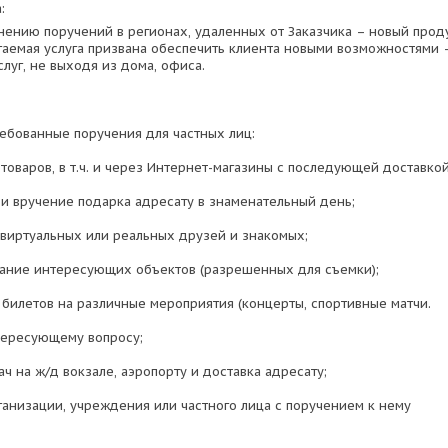
:
лнению поручений в регионах, удаленных от Заказчика – новый прод
гаемая услуга призвана обеспечить клиента новыми возможностями 
луг, не выходя из дома, офиса.
ебованные поручения для частных лиц:
товаров, в т.ч. и через Интернет-магазины с последующей доставко
 и вручение подарка адресату в знаменательный день;
 виртуальных или реальных друзей и знакомых;
ание интересующих объектов (разрешенных для съемки);
 билетов на различные мероприятия (концерты, спортивные матчи.
нтересующему вопросу;
ач на ж/д вокзале, аэропорту и доставка адресату;
ганизации, учреждения или частного лица с поручением к нему