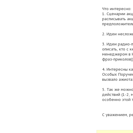
Что интересно:
1. Сценарии акц
расписывать акц
предположитель
2. Идеи неслож
3. Идеи радио-
описать, кто с 
менеджером в Н
фраз-приколов))
4. Интересны к
Особых Поручени
вызвало ажиота
5. Так же можн
действий (1-2, 
особенно этой 
С уважением, р