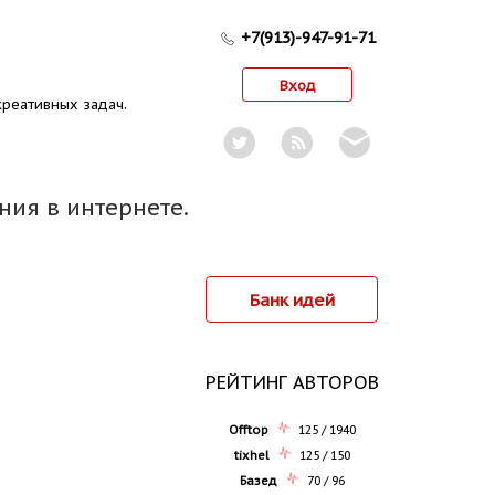
+7(913)-947-91-71
Вход
реативных задач.
ния в интернете.
Банк идей
РЕЙТИНГ АВТОРОВ
Offtop
125 / 1940
tixhel
125 / 150
Базед
70 / 96