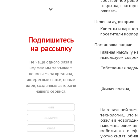
собственное реше
открытка, в котор
оживать.
Целевая аудитория:
Клиенты и партнеры
посетители корпор
Подпишитесь
Постановка задачи:
на рассылку
Главная мысль: у 
используем совре
Не чаще одного раза в
Собственная задум
неделю мы рассылаем
новости мира креатива,
интересные статьи, новые
идеи, созданные авторами
„Живая поляна„
нашего сервиса.
На оттаявшей зимн
технологии„. Это 
ожили в новогодн
напоминающем цвет
мобильного телеф
уютно сидят, обня