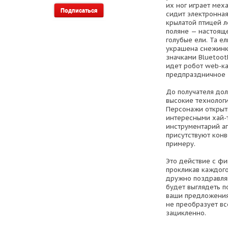
их ног играет мех
сидит электронная
крылатой птицей л
поляне — настоящее
голубые ели. Та ел
украшена снежинк
значками Bluetooth
идет робот web-ка
предпраздничное 
До получателя дол
высокие технологии 
Персонажи открытк
интересными хай-т
инструментарий аге
присутствуют конве
примеру.
Это действие с фин
прокликав каждого
дружно поздравляю
будет выглядеть п
ваши предложения.
не преобразует вс
зацикленно.