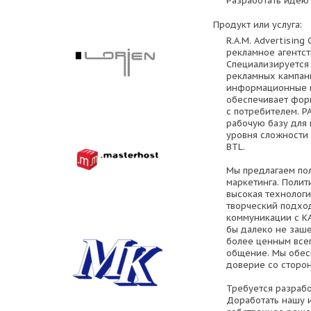
Разработать идею
Продукт или услуга:
R.A.M. Advertisin
рекламное агентст
Специализируется
рекламных кампан
информационные и
обеспечивает фор
с потребителем. Р
рабочую базу для
уровня сложности
BTL.
Мы предлагаем пол
маркетинга. Полит
высокая технологи
творческий подхо
коммуникации с К
бы далеко не заше
более ценным всег
общение. Мы обес
доверие со сторон
Требуется разрабо
Доработать нашу 