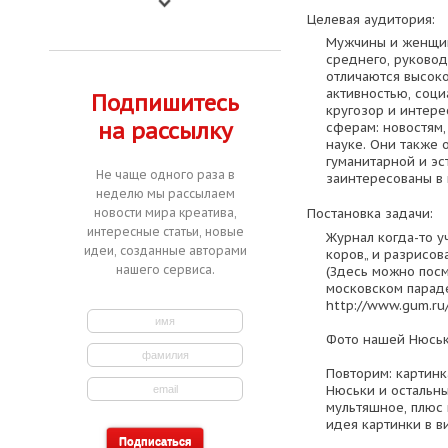
Целевая аудитория:
Мужчины и женщин
среднего, руковод
отличаются высок
активностью, соци
Подпишитесь
кругозор и интер
на рассылку
сферам: новостям,
науке. Они также
гуманитарной и эс
Не чаще одного раза в
заинтересованы в 
неделю мы рассылаем
новости мира креатива,
Постановка задачи:
интересные статьи, новые
Журнал когда-то у
идеи, созданные авторами
коров„ и разрисов
нашего сервиса.
(Здесь можно пос
московском параде
http://www.gum.ru/
Фото нашей Нюськ
Повторим: картинк
Нюськи и остальн
мультяшное, плюс 
идея картинки в в