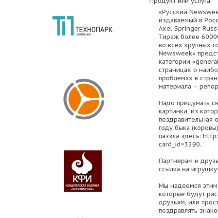
Продукт или услуга:
«Русский Newswee
издаваемый в Рос
Axel Springer Rus
Тираж более 60000
во всех крупных г
Newsweek» предст
категории «general
страницах о наиб
проблемах в стран
материала – репор
Надо придумать сю
картинки, из кото
поздравительная о
году быка (коровы
паззла здесь: http
card_id=3290.
Партнерам и друзь
ссылка на игрушку
Мы надеемся этим 
которые будут рас
друзьям, или прос
поздравлять знако