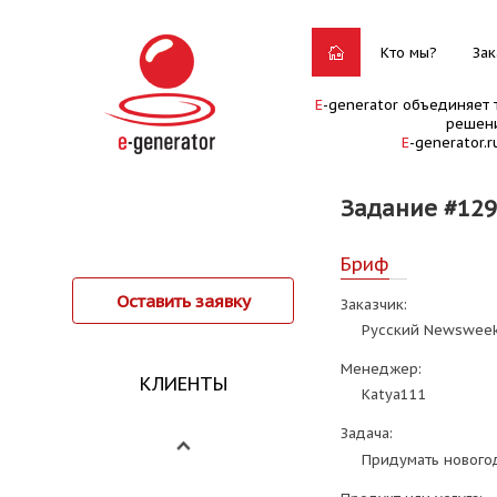
Кто мы?
Зак
E
-generator объединяет 
решени
E
-generator.
Задание #12
Бриф
Оставить заявку
Заказчик:
Русский Newswee
Менеджер:
КЛИЕНТЫ
Katya111
Задача:
Придумать нового