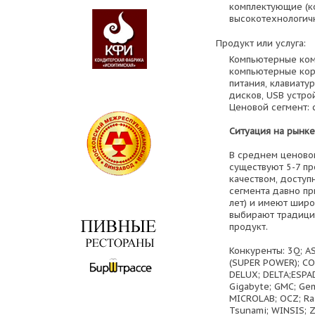
комплектующие (ко
высокотехнологич
Продукт или услуга:
Компьютерные ком
компьютерные кор
питания, клавиату
дисков, USB устро
Ценовой сегмент:
Ситуация на рынке
В среднем ценово
существуют 5-7 п
качеством, доступ
сегмента давно пр
лет) и имеют шир
выбирают традици
продукт.
Конкуренты: 3Q; A
(SUPER POWER); CO
DELUX; DELTA;ESPA
Gigabyte; GMC; Gem
MICROLAB; OCZ; Ra
Tsunami; WINSIS; Z