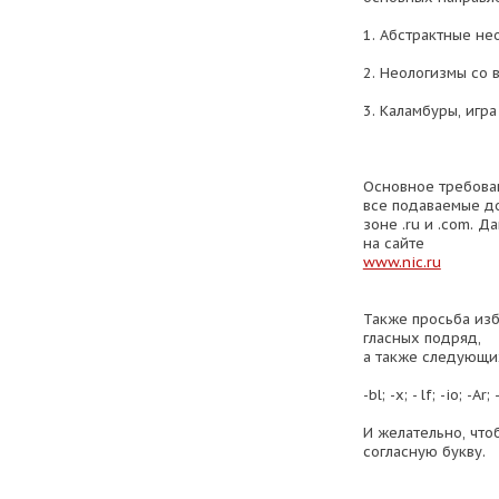
1. Абстрактные не
2. Неологизмы со
3. Каламбуры, игра
Основное требован
все подаваемые д
зоне .ru и .com. 
на сайте
www.nic.ru
Также просьба изб
гласных подряд,
а также следующих
-bl; -x; - lf; -io; -Ar;
И желательно, что
согласную букву.