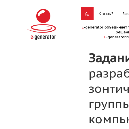
Кто мы?
Зак
E
-generator объединяет 
решени
E
-generator.
Задан
разраб
зонти
группы
компь