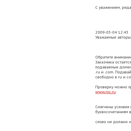
С уважением, реда
2009-03-04 12:43
Уважаемые авторы
Обратите внимание
Заказчика остаетс
подаваемые домен
.ru и .com. Подава
свободно в ru и c
Проверку можно п
www.nic.ru
Смягчены условия
буквосочетаниям в
слово не должно н