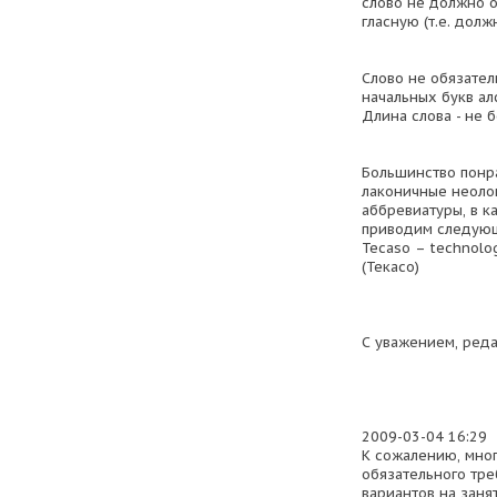
слово не должно ока
гласную (т.е. долж
Слово не обязател
начальных букв ал
Длина слова - не б
Большинство понр
лаконичные неолог
аббревиатуры, в к
приводим следующ
Tecaso – technolog
(Текасо)
С уважением, реда
2009-03-04 16:29
К сожалению, мно
обязательного тр
вариантов на заня