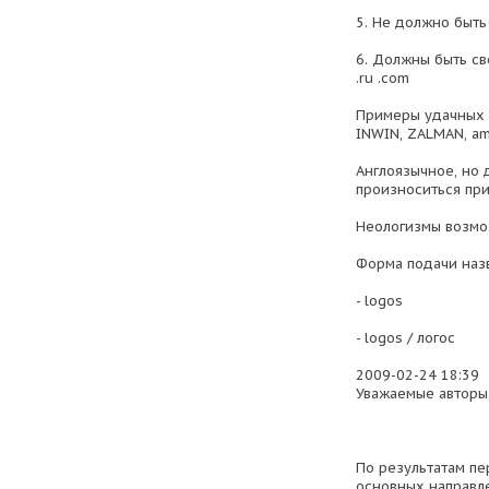
5. Не должно быть с
6. Должны быть с
.ru .com
Примеры удачных н
INWIN, ZALMAN, am
Англоязычное, но 
произноситься пр
Неологизмы возмо
Форма подачи наз
- logos
- logos / логос
2009-02-24 18:39
Уважаемые авторы
По результатам пе
основных направл