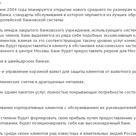
:
ине 2004 года планируется открытие нового среднего по размерам ч
банка, стандарты обслуживания в котором черпаются из лучших обр
ропейской банковской системы.
ть имидж закрытого банковского учреждения, использующего сист
ых членов. Банк выделяется из ряда себе подобных эксклюзивным к
лиентов, взимая за это соответствующую такому уровню услуг комис
тва будут предоставляться клиенту в обстановке классического част
женного в центре Москвы. Банк будет предоставлять редкие для Мос
ов в швейцарских банках;
 и управление корзиной валют для защиты клиентов от валютного ри
аллических счетов в драгоценных металлах;
ие одним пакетом услуг, полностью покрывающих потребности состо
живания корпоративных клиентов с обслуживанием их руководителей в
 степени будет формировать свою прибыль путем предоставлению ус
итования, будет позиционировать себя как высоконадежный банк.
ть среди своих клиентов ряд известных и влиятельных людей Росси