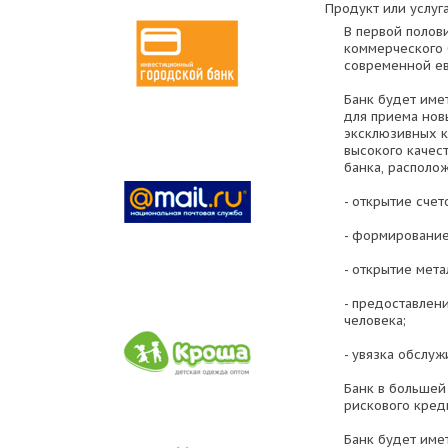
Продукт или услуга
В первой полов
коммерческого 
современной ев
Банк будет име
для приема нов
эксклюзивных к
высокого качес
банка, располо
- открытие счет
- формирование
- открытие мет
- предоставлен
человека;
- увязка обслу
Банк в большей
рискового кред
Банк будет име