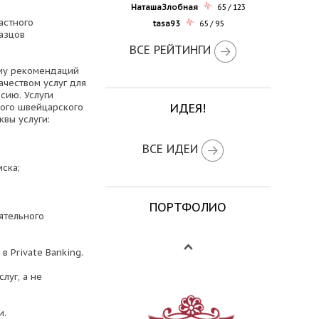
НаташаЗлобная
65 / 123
астного
tasa93
65 / 95
азцов
ВСЕ РЕЙТИНГИ
ему рекомендаций
ачеством услуг для
сию. Услуги
ИДЕЯ!
ного швейцарского
квы услуги:
ВСЕ ИДЕИ
ска;
ПОРТФОЛИО
ятельного
 Private Banking.
луг, а не
и.