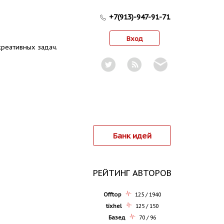
+7(913)-947-91-71
Вход
реативных задач.
Банк идей
РЕЙТИНГ АВТОРОВ
Offtop
125 / 1940
tixhel
125 / 150
Базед
70 / 96