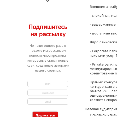
Внешние атрибу
- спокойная, м
- выдержанные в
Подпишитесь
на рассылку
- доступные вы
Ядро банковских
Не чаще одного раза в
неделю мы рассылаем
- Corporate ba
пакетами услуг 
новости мира креатива,
интересные статьи, новые
- Private banki
идеи, созданные авторами
международных 
нашего сервиса.
кредитование п
Прямых конкуре
конкуренция в 
банков РФ: Сбе
одновременным 
являются скоре
Целевая аудитория
Основной клиен