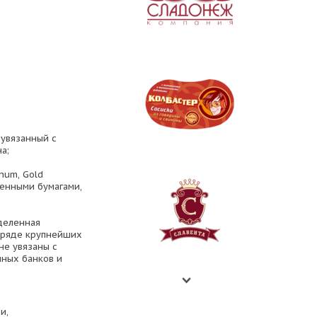
 увязанный с
а;
inum, Gold
ценными бумагами,
еделенная
в ряде крупнейших
не увязаны с
нных банков и
и,