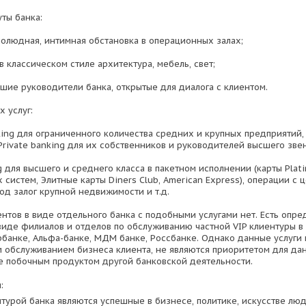
ты банка:
алолюдная, интимная обстановка в операционных залах;
 классическом стиле архитектура, мебель, свет;
сшие руководители банка, открытые для диалога с клиентом.
 услуг:
nking для ограниченного количества средних и крупных предприятий,
Private banking для их собственников и руководителей высшего звен
ng для высшего и среднего класса в пакетном исполнении (карты Plat
систем, Элитные карты Diners Club, American Express), операции с 
од залог крупной недвижимости и т.д.
нтов в виде отдельного банка с подобными услугами нет. Есть опр
виде филиалов и отделов по обслуживанию частной VIP клиентуры 
рбанке, Альфа-банке, МДМ банке, Россбанке. Однако данные услуги 
обслуживанием бизнеса клиента, не являются приоритетом для да
е побочным продуктом другой банковской деятельности.
:
турой банка являются успешные в бизнесе, политике, искусстве люд