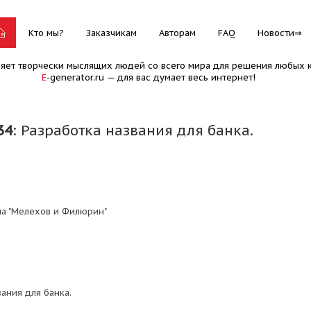
Кто мы?
Заказчикам
Авторам
FAQ
Новости
няет творчески мыслящих людей со всего мира для решения любых к
E
-generator.ru — для вас думает весь интернет!
34
: Разработка названия для банка.
па "Мелехов и Филюрин"
ания для банка.