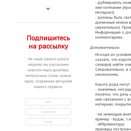
- дублировать на
или компании (про
Интернет)
- должны быть св
доменные имена в 
(желательно). Про
Информацию о дом
Подпишитесь
комментариях.
на рассылку
Дополнительно:
Исходя из услови
Не чаще одного раза в
сказать, что коро
словаря) найти оч
неделю мы рассылаем
Следовательно, в 
новости мира креатива,
неологизмы.
интересные статьи, новые
идеи, созданные авторами
Какого рода могут
нашего сервиса.
- значимые, несущ
понятно, что речь
или связанном с в
материал, покрытие
- не имеющие внят
пример - Кодак, т.
- аббревиатуры
примеры построен