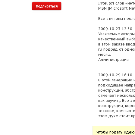
Intel (от слов «ин
MSN (Microsoft Ne
Все эти типы неол
2009-10-23 12:30
Уважаемые авторы!
качественный выб
в этом заказе вво
ru подряд от одног
месяц.
Администрация
2009-10-29 16:10
В этой генерации 
подходящее напра
конструкций, абст
отмечает нескольк
как звучит„. Все 
конструкции, кор
технике, компьюте
этом духе стоит п
Чтобы подать идею