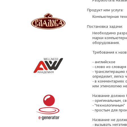
Разработать назва
Продукт или услуга:
Компьютерная тех
Постановка задачи:
Необходимо разра
марки компьютерн
оборудования.
Требования к назв
- английское
- слово из словар
- транслитерацию 
определит, легко ч
- в комментариях 
или этимологию не
Название должно 
- оригинальным, с
- "технологичным"
- простым для пр
Название не долж
- вызывать негати