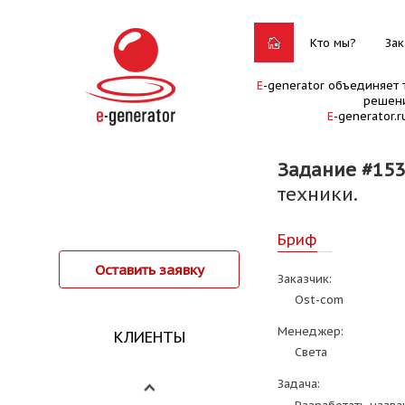
Кто мы?
Зак
E
-generator объединяет 
решени
E
-generator.
Задание #15
техники.
Бриф
Оставить заявку
Заказчик:
Ost-com
Менеджер:
КЛИЕНТЫ
Света
Задача: