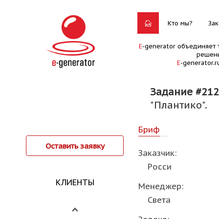
Кто мы?
Зак
E
-generator объединяет 
решени
E
-generator.
Задание #212
"Плантико".
Бриф
Оставить заявку
Заказчик:
Рocси
КЛИЕНТЫ
Менеджер:
Света