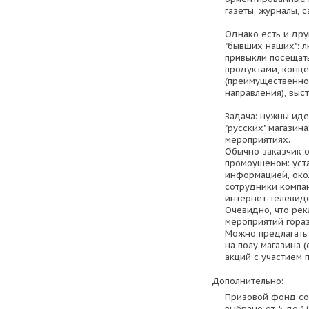
газеты, журналы, с
Однако есть и дру
"бывших наших": л
привыкли посещат
продуктами, конце
(преимущественно
направления), выс
Задача: нужны иде
"русских" магазин
мероприятиях.
Обычно заказчик 
промоушеном: уста
информацией, око
сотрудники компан
интернет-телевид
Очевидно, что рек
мероприятий гора
Можно предлагать
на полу магазина 
акций с участием 
Дополнительно:
Призовой фонд сос
выбрано от 5 до 1