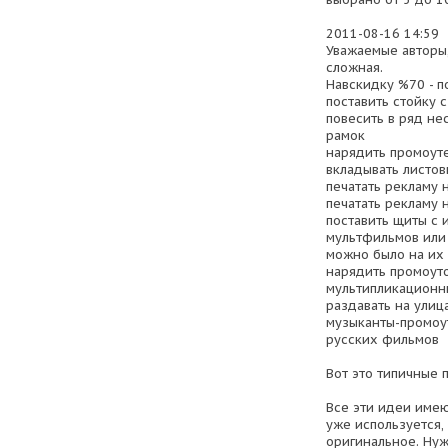
2011-08-16 14:59
Уважаемые авторы,
сложная.
Навскидку %70 - п
поставить стойку 
повесить в ряд не
рамок
нарядить промоут
вкладывать листов
печатать рекламу 
печатать рекламу 
поставить щиты с
мультфильмов или
можно было на их
нарядить промоут
мультипликационн
раздавать на улиц
музыканты-промоу
русских фильмов
Вот это типичные 
Все эти идеи имею
уже используется,
оригинальное. Нуж