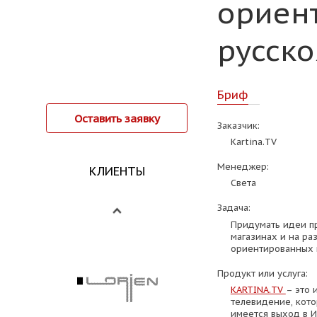
ориен
русск
Бриф
Оставить заявку
Заказчик:
Kartina.TV
Менеджер:
КЛИЕНТЫ
Света
Задача:
Придумать идеи пр
магазинах и на ра
ориентированных 
Продукт или услуга:
KARTINA.TV
– это 
телевидение, кото
имеется выход в И