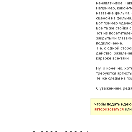
ненавязчивое. Так
Например, какой-т
название фильма, 
сценой из фильма.
Вот пример удачн
Все та же стойка 
Тот из посетителей
закрытыми глазами
подключение.
Т.е. с одной стор
действо, развлечен
караоке все-таки.
Ну, и конечно, хот
требуются артист
Те же следы на пол
С уважением, ред
Чтобы подать идею
авторизоваться
ил