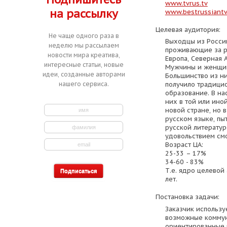
www.tvrus.tv
на рассылку
www.bestrussiant
Целевая аудитория:
Не чаще одного раза в
Выходцы из России
неделю мы рассылаем
проживающие за 
новости мира креатива,
Европа, Северная 
интересные статьи, новые
Мужчины и женщин
идеи, созданные авторами
Большинство из ни
нашего сервиса.
получило традици
образование. В н
них в той или ино
новой стране, но 
русском языке, пы
русской литератур
удовольствием см
Возраст ЦА:
25-33 – 17%
34-60 - 83%
Т.е. ядро целевой
лет.
Постановка задачи:
Заказчик использу
возможные коммун
ориентированные 