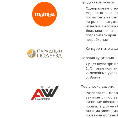
Продукт или услуга:
Одноразовые стер
мед. осмотра и п
посмотреть на сай
На рынке присутст
изделия. Цепочка 
больница,клиника,
потребитель врач.
потребления.
Конкуренты: www.m
Целевая аудитория:
Существуют три це
1. Оптовые компан
2. Лечебные учре
3. Врачи
Постановка задачи:
Разработать назва
занимается поста
Название обязате
продукта, должна 
Ассоциации:медици
Название должно 