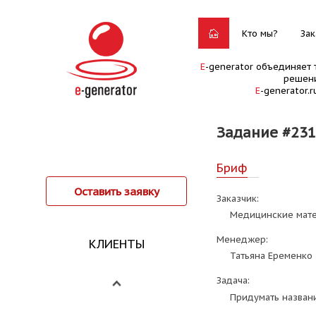
Кто мы?
Зак
E
-generator объединяет 
решени
E
-generator.
Задание #23
Бриф
Оставить заявку
Заказчик:
Медицинские мат
Менеджер:
КЛИЕНТЫ
Татьяна Еременко
Задача:
Придумать назван