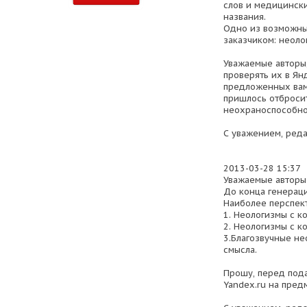
слов и медицинск
названия.
Одно из возможны
заказчиком: неоло
Уважаемые авторы
проверять их в Янд
предложенных вам
пришлось отброси
неохраноспособно
С уважением, ред
2013-03-28 15:37
Уважаемые авторы
До конца генераци
Наиболее перспек
1. Неологизмы с к
2. Неологизмы с к
3.Благозвучные н
смысла.
Прошу, перед пода
Yandex.ru на пред