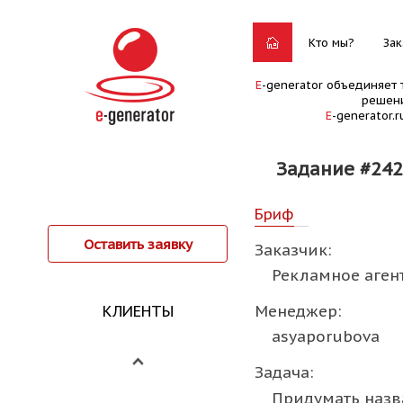
Кто мы?
Зак
E
-generator объединяет 
решени
E
-generator.
Задание #24
Бриф
Оставить заявку
Заказчик:
Рекламное аген
Менеджер:
КЛИЕНТЫ
asyaporubova
Задача:
Придумать назв