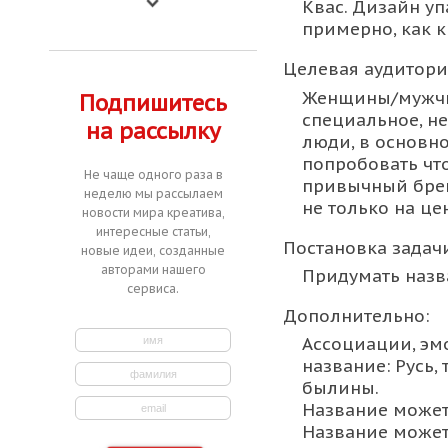
Квас. Дизайн у
примерно, как к
Целевая аудитори
Женщины/мужчин
Подпишитесь
специальное, н
на рассылку
люди, в основн
попробовать что
Не чаще одного раза в
привычный брен
неделю мы рассылаем
не только на цен
новости мира креатива,
интересные статьи,
Постановка задачи
новые идеи, созданные
авторами нашего
Придумать назв
сервиса.
Дополнительно:
Ассоциации, эм
название: Русь,
былины.
Название может
Название может 