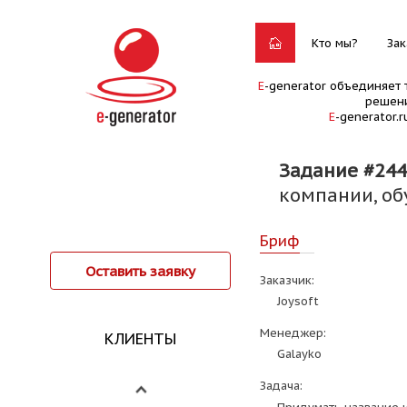
Кто мы?
Зак
E
-generator объединяет 
решени
E
-generator.
Задание #24
компании, о
Бриф
Оставить заявку
Заказчик:
Joysoft
Менеджер:
КЛИЕНТЫ
Galayko
Задача: