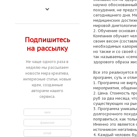
научно обоснованный
похудения, не предс
сегодняшнего дня. Ме
медицинских достиже
мировой диетологиче
2. Обучение основам 
Компания обучает чел
Подпишитесь
своим весом (составл
необходимых калорий
на рассылку
но также и со своей с
так называемых «сем
здорового образа жиз
Не чаще одного раза в
неделю мы рассылаем
Все это реализуется
новости мира креатива,
программ, суть и отли
интересные статьи, новые
1. Программа не вирту
идеи, созданные
мероприятия, общени
авторами нашего
2. Цена. Стоимость п
сервиса.
руб за два месяца, чт
существующих на ры
3. Программа уникальн
долгосрочного похуде
поправиться, как тол
Именно это является 
источником негативн
4. Каждый человек бу