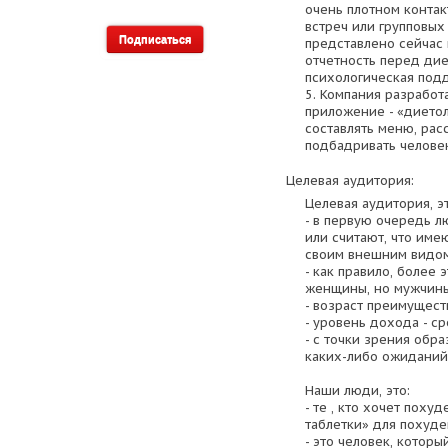
очень плотном контак
встреч или групповых
представлено сейчас 
отчетность перед дие
психологическая под
5. Компания разработ
приложение - «диетол
составлять меню, рас
подбадривать человек
Целевая аудитория:
Целевая аудитория, э
- в первую очередь л
или считают, что име
своим внешним видом
- как правило, более
женщины, но мужчины
- возраст преимуществ
- уровень дохода - с
- с точки зрения обра
каких-либо ожиданий
Наши люди, это:
- те , кто хочет поху
таблетки» для похуде
- это человек, которы