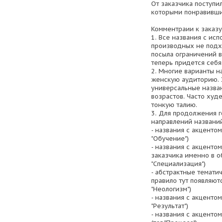
От заказчика поступи
которыми понравивши
Комментраии к заказу
1. Все названия с исп
производных не подхо
посыла ограничений в
теперь придется себя
2. Многие варианты н
женскую аудиторию. 
универсальные назван
возрастов. Часто худе
тонкую талию.
3. Для продолжения 
направлений названий
- названия с акцентом
"Обучение")
- названия с акценто
заказчика именно в о
"Специализация")
- абстрактные темати
правило тут появляют
"Неологизм")
- названия с акцентом
"Результат")
- названия с акценто