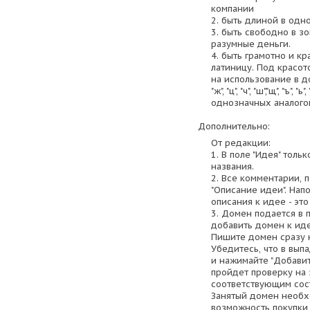
компании
2. быть длиной в одн
3. быть свободно в зо
разумные деньги.
4. быть грамотно и к
латиницу. Под красот
на использование в до
"ж", "ц", "ч", "ш","щ", "ъ", 
однозначных аналогов
Дополнительно:
От редакции:
1. В поле "Идея" толь
названия.
2. Все комментарии, п
"Описание идеи". Нап
описания к идее - эт
3. Домен подается в 
добавить домен к иде
Пишите домен сразу н
Убедитесь, что в вып
и нажимайте "Добавит
пройдет проверку на 
соответствующим состо
Занятый домен необх
возможность покупки и