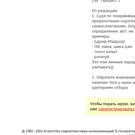
(тег "Процесс")
От редакции:
1. Судя по понравивш
предпочтение коротки
словосочетаниям. Зат
определение, вот, н
примеры:
- Едрид-Мадрид!
- Ой, мама, шика дам
- топот копыт
- рататуй
Это мои личные ощущ
учитывать))
2. Обратите внимани
наличие тега у идеи 
критерием отбора.
Чтобы подать идею, 
или
зарегистрировать
© 2002–2026 Агентство маркетинговых коммуникаций "Е-генерато