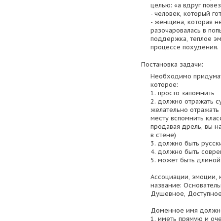
целью: «а вдруг повез
- человек, который го
- женщина, которая не
разочаровалась в поп
поддержка, теплое э
процессе похудения.
Постановка задачи:
Необходимо придумат
которое:
1. просто запомнить
2. должно отражать с
желательно отражать 
месту вспомнить клас
продавая дрель, вы н
в стене)
3. должно быть русск
4. должно быть совр
5. может быть длиной 
Ассоциации, эмоции,
название: Основател
Душевное, Доступное
Доменное имя должн
1. иметь прямую и оч