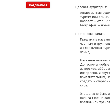
Целевая аудитория:
Англоязычная ауд
туризм или семьи.
Возраст — от 30-3
География — преи
Постановка задачи:
Придумать названи
частным и группов
англоязычных тури
языке)
Название должно с
Допустимы любые в
авторское, аббрев
интересно. Допус
прилагательных, н
создать интересны
слов.
Это должно быть а
написанное на лат
правильной транс