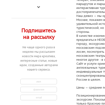
маршрутов и марш
интерактивная тур
достопримечатель
Наш девиз — мы о
Москве, покажем в
удивительной исто
туристической, но
Подпишитесь
стороны.
В качестве изюмин
на рассылку
предлагаться НЕО
городу, экскурсию
Не чаще одного раза в
московским подзем
лосям, посмотреть 
неделю мы рассылаем
московским театры
новости мира креатива,
многое другое - в
интересные статьи, новые
Сайт и услуги ори
идеи, созданные авторами
англоязычных тур
нашего сервиса.
индивидуальные ту
сконцентрированы 
России в целом.
Цены — средние п
Позиционирование
экскурсии. Показы
только Красную пл