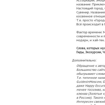
Ассоциации, эмоц
название: Приклю
Настоящий город,
Сувенир. Названи
косвенное отноше
Т.е. просто «Горо
Всё происходит в 
Фактор времени: М
современности и п
модерн, и хай-тек
Слова, которых ну
Гиды, Экскурсии, Ч
Дополнительно:
Обращение к авто
Большинство сайто
обыгрывают слова "т
Т.е. типичное назв
GuidesinMoscow, Ga
даже Happy Excurs
менее тоскливо, к
клюква (Золотые к
в Россию). Такого 
Интересен свежий