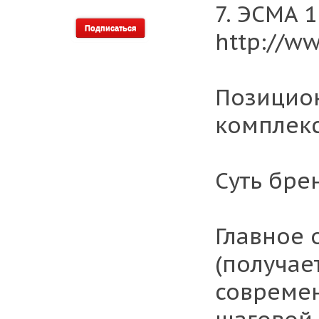
7. ЭСМА 
http://w
Позицио
комплекс
Суть бре
Главное 
(получае
современ