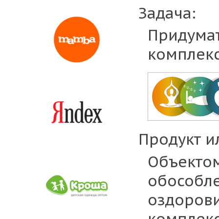
Задача:
Придумат
комплекс
Продукт ил
Объектом
обособл
оздорови
комплекс