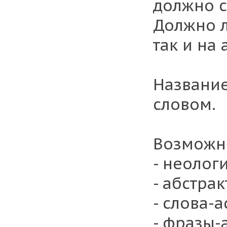
должно с
Должно л
так и на
Название
словом.
Возможн
- неолог
- абстра
- слова-
- фразы-