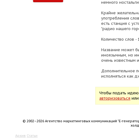
немного ностальг
Крайне желательна 
употребления слова 
есть станция с ус
"радио нашего горо
Количество слов - 
Название может бы
иноязычным, но и
очень известным и
Дополнительное п
исполняться как дж
Чтобы подать идею
авторизоваться
ил
© 2002–2026 Агентство маркетинговых коммуникаций "Е-генерато
хол
Архив
Статьи