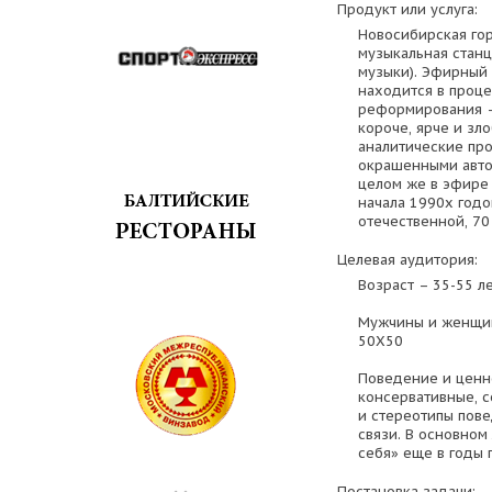
Продукт или услуга:
Новосибирская го
музыкальная стан
музыки). Эфирный 
находится в проц
реформирования –
короче, ярче и з
аналитические пр
окрашенными авто
целом же в эфире 
начала 1990х годо
отечественной, 70
Целевая аудитория:
Возраст – 35-55 ле
Мужчины и женщин
50Х50
Поведение и ценн
консервативные, 
и стереотипы пов
связи. В основно
себя» еще в годы 
Постановка задачи: