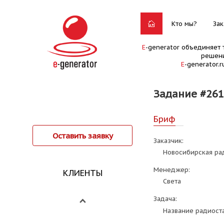
Кто мы?
Зак
E
-generator объединяет 
решени
E
-generator.
Задание #261
Бриф
Оставить заявку
Заказчик:
Новосибирская ра
Менеджер:
КЛИЕНТЫ
Света
Задача:
Название радиост