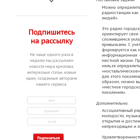
Можно определит
радиостанции как
людей».
Это радио городск
Подпишитесь
ориентирует свое 
сложившимся укла
на рассылку
привычками. С уче
формируется как м
Не чаще одного раза в
информационная –
местной жизни. П
неделю мы рассылаем
нельзя определит
новости мира креатива,
«ностальгическое»
интересные статьи, новые
для этого поколен
идеи, созданные авторами
образом, можно вы
нашего сервиса.
«местное городск
поколения».
Дополнительно:
Ассоциативный ря
молодости, музыка
открытия и достиж
непреходящее и л
Удовлетворенност