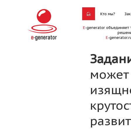
Кто мы?
Зак
E
-generator объединяет 
решени
E
-generator.
Задан
может 
изящно
крутос
развит