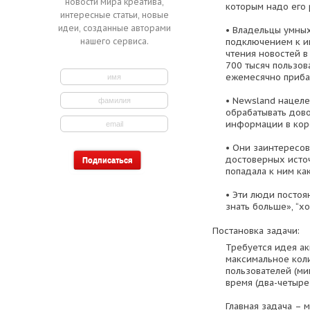
новости мира креатива,
которым надо его р
интересные статьи, новые
идеи, созданные авторами
• Владельцы умных
нашего сервиса.
подключением к и
чтения новостей в
700 тысяч пользов
ежемесячно прибав
• Newsland нацел
обрабатывать дов
информации в кор
• Они заинтересов
достоверных источ
попадала к ним ка
• Эти люди постоя
знать больше», “хо
Постановка задачи:
Требуется идея ак
максимальное кол
пользователей (ми
время (два-четыре
Главная задача – 