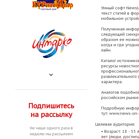
Умный софт Newsl
текст статей в фо
мобильном устрой
Полученная инфор
следующей синхро
образом ее можно 
когда и где угодн
лайн.
Каталог источнико
ресурсы новостного 
профессионального
развлекательного (A
характера.
Аналогов подобно
российском рынке 
Подпишитесь
Подробную инфор
на рассылку
тут: www.news-on-
Целевая аудитория:
Не чаще одного раза в
• Возраст: 18 - 55 
неделю мы рассылаем
лет (люди, достиг