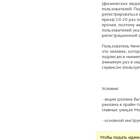
(физических люде
пользователей. По
регистрироваться 
приза) 10-20 раз 
прочее, поэтому а
пользователей ук
регистрационной 
Пользователь News
это человек, кото
подписался миниму
(минимум раз в не
сервисом (пользуе
Условия:
- акция должна б
реклама в прайм-т
главных улицах Мо
- основной инстру
Чтобы подать идею