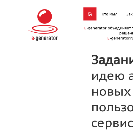
Кто мы?
Зак
E
-generator объединяет 
решени
E
-generator.
Задан
идею 
новых
пользо
сервис