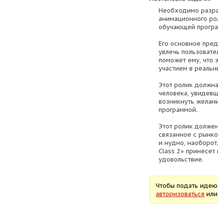
Необходимо разра
анимационного рол
обучающей програм
Его основное пред
увлечь пользовател
поможет ему, что 
участием в реальн
Этот ролик должна
человека, увидевш
возникнуть желани
программой.
Этот ролик должен
связанное с рынк
и нудно, наоборот
Class 2» принесет 
удовольствие.
Чтобы подать идею
авторизоваться
ил