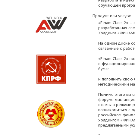
Разработать идею
обучающей програм
Продукт или услуга:
«Finam Class 2» –
разработанная сп
Холдинга «ФИНАМ»
На одном диске со
связанные с работ
«Finam Class 2» п
о функционирован
бумаг
и пополнить свою
методическими ма
Помимо этого вы с
форуме дистанцио
ответы в режиме р
познакомиться с 
российском фондо
холдингом «ФИНАМ»
предлагаемыми усл