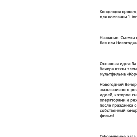
Концепция провед
для компании “Lio
Название: Съемки 
Лев или Новогодн
Основная идея: За
Вечера взяты эле
мультфильма «Коро
Новогодний Вечер
эксклюзивного ре
идеей, которое с
операторами и ре
после праздника 
собственный юмор
фильм!
Оформление зала: