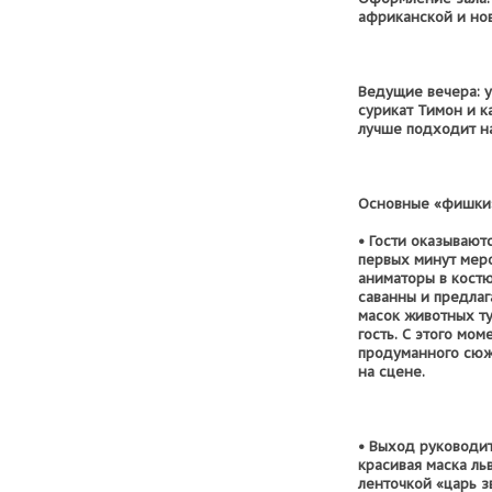
африканской и но
Ведущие вечера: у
сурикат Тимон и к
лучше подходит на
Основные «фишки»
• Гости оказывают
первых минут мер
аниматоры в кост
саванны и предла
масок животных ту
гость. С этого мом
продуманного сюж
на сцене.
• Выход руководит
красивая маска ль
ленточкой «царь зв