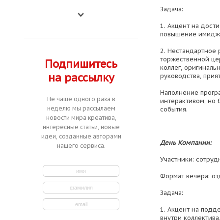
Задача:
1. Акцент на дост
повышение имиджа
2. Нестандартное 
торжественной це
Подпишитесь
коллег, оригиналь
на рассылку
руководства, прия
Наполнение програ
Не чаще одного раза в
интерактивом, но 
неделю мы рассылаем
события.
новости мира креатива,
интересные статьи, новые
идеи, созданные авторами
День Компании:
нашего сервиса.
Участники: сотруд
Формат вечера: отд
Задача:
1. Акцент на подд
внутри коллектива