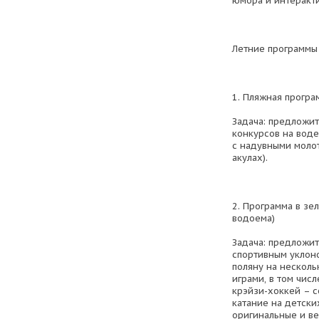
юмора и интеракти
Летние программы 
1. Пляжная програ
Задача: предложи
конкурсов на воде
с надувными моло
акулах).
2. Программа в зел
водоема)
Задача: предложит
спортивным уклоно
поляну на несколь
играми, в том чис
крэйзи-хоккей – 
катание на детски
оригинальные и ве