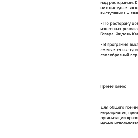
над рестораном. К
них выступает акт
выступления – зал
• По ресторану хо
известных револю
Гевара, Фидель Ка
• В программе выс
сменяется выступ
своеобразный пер
Примечание:
Для общего понима
мероприятия, пре
организации празд
нужно использоват