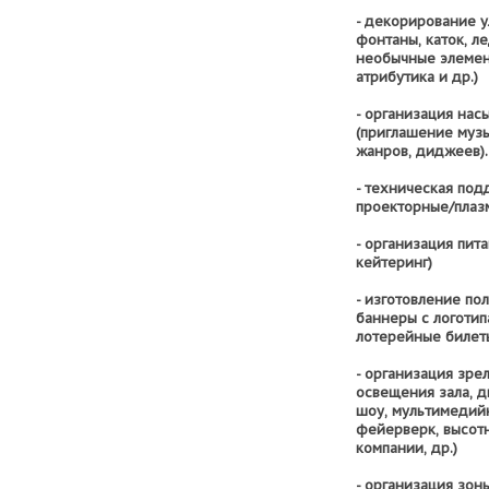
- декорирование у
фонтаны, каток, л
необычные элемен
атрибутика и др.)
- организация на
(приглашение музы
жанров, диджеев).
- техническая подд
проекторные/плаз
- организация пит
кейтеринг)
- изготовление по
баннеры с логотип
лотерейные билет
- организация зр
освещения зала, д
шоу, мультимедий
фейерверк, высотн
компании, др.)
- организация зон