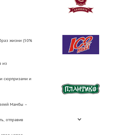
браз жизни (50%
в из
ми сюрпризами и
телей Мамбы –
ть, отправив