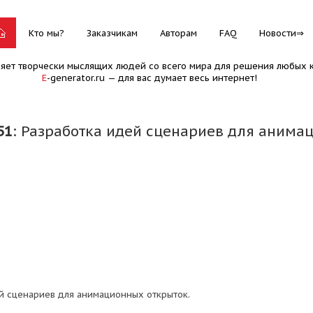
Кто мы?
Заказчикам
Авторам
FAQ
Новости
няет творчески мыслящих людей со всего мира для решения любых к
E
-generator.ru — для вас думает весь интернет!
51
: Разработка идей сценариев для анима
й сценариев для анимационных открыток.