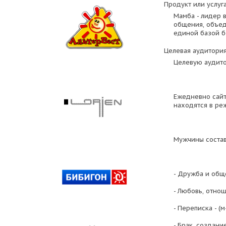
Продукт или услуга
Мамба - лидер 
общения, объед
единой базой б
Целевая аудитория
Целевую аудито
Ежедневно сайт
находятся в реж
Мужчины соста
- Дружба и общ
- Любовь, отнош
- Переписка - (
- Брак, создание