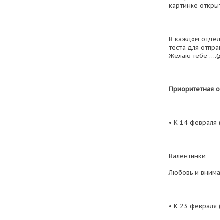
картинке откры
В каждом отдел
теста для отпра
Желаю тебе ….(д
Приоритетная о
• К 14 февраля 
Валентинки
Любовь и внима
• К 23 февраля 