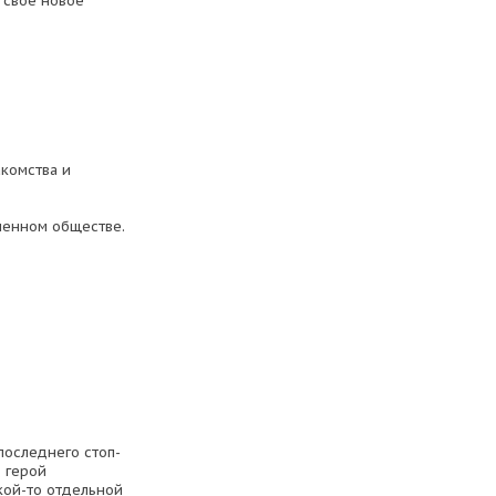
 свое новое
акомства и
менном обществе.
последнего стоп-
 герой
акой-то отдельной