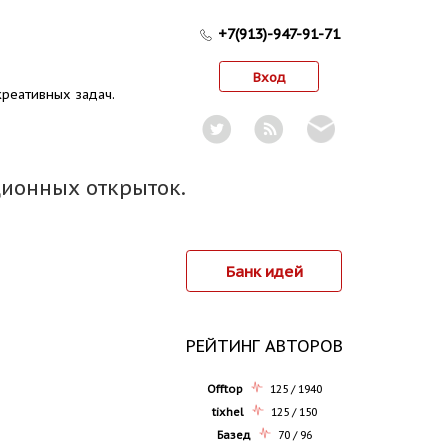
+7(913)-947-91-71
Вход
реативных задач.
ционных открыток.
Банк идей
РЕЙТИНГ АВТОРОВ
Offtop
125 / 1940
tixhel
125 / 150
Базед
70 / 96