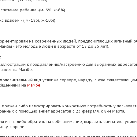
спитание ребенка -(м- 6%, ж-6%)
кс вдвоем - ( м- 18%, ж-10%)
ориентирован на современных людей, предпочитающих активный о
амбы - это молодые люди в возрасте от 18 до 25 лет).
:
 иллюстрации к поздравлению/настроению для выбранных адресато
анкет на Мамбе.
 дополнительный вид услуг на сервере, наряду, с уже существующи
общениями на
Мамбе.
 должен либо иллюстрировать конкретную потребность у пользова
ранных с помощью анкет адресатов с 23 февраля, с 8-м Марта,
 и т.п.; либо обратить на себя внимание, выразить симпатию, удиви
ытку-сюрприз.