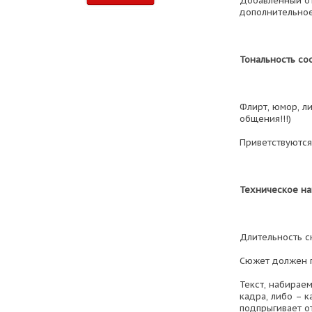
Добавленный от
дополнительное
Тональность со
Флирт, юмор, ли
общения!!!)
Приветствуются
Техническое на
Длительность с
Сюжет должен п
Текст, набирае
кадра, либо – 
подпрыгивает от