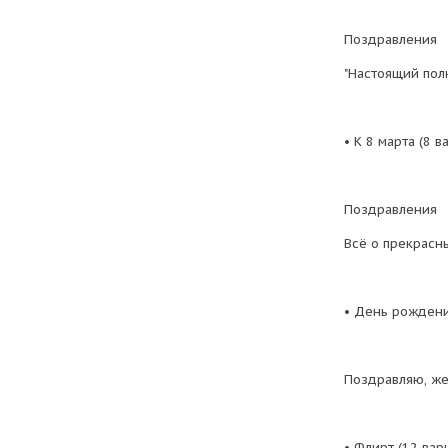
Поздравления
"Настоящий полк
• К 8 марта (8 в
Поздравления
Всё о прекрасн
• День рождени
Поздравляю, жел
• Флирт (12 вар