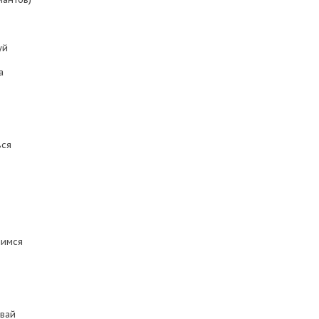
уй
а
ься
мимся
вай