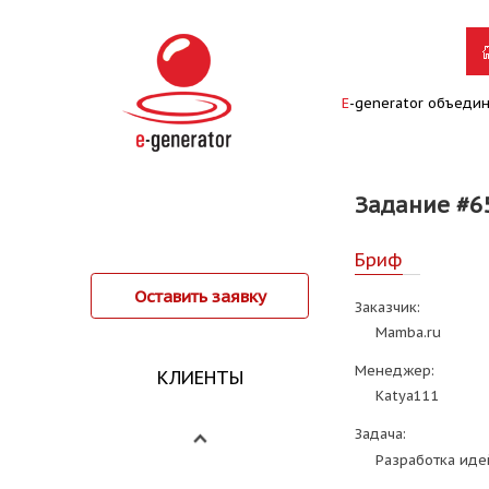
E
-generator объеди
Задание #6
Бриф
Оставить заявку
Заказчик:
Mamba.ru
Менеджер:
КЛИЕНТЫ
Katya111
Задача:
Разработка иде