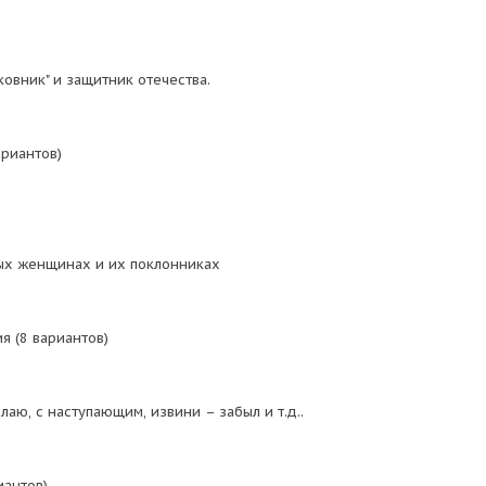
овник" и защитник отечества.
ариантов)
ых женщинах и их поклонниках
я (8 вариантов)
аю, с наступающим, извини – забыл и т.д..
иантов)