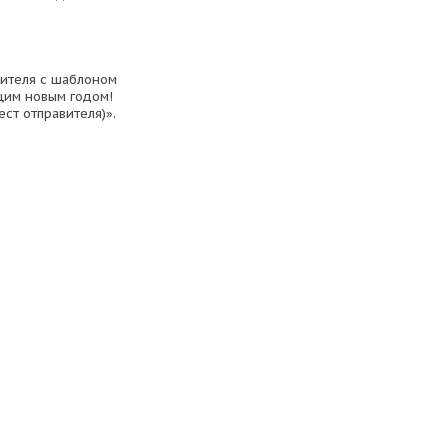
вителя с шаблоном
ющим новым годом!
ст отправителя)».