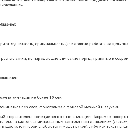
правителем текст к выбранной открытке, будет придавать посланию
 «звучание».
общения:
рика, душевность, оригинальность (все должно работать на цель зн
 разные стили, не нарушающие этические нормы, принятые в совре
полнение:
южета анимации не более 10 сек.
ониматься без слов, фонограмма с фоновой музыкой и звуками.
мый отправителем, помещается в конце анимации. Например, поверх 
как текст в кадре с анимированным зациклинным движением (скажем,
 радости, или герои улыбаются и машут рукой), либо как текст на к