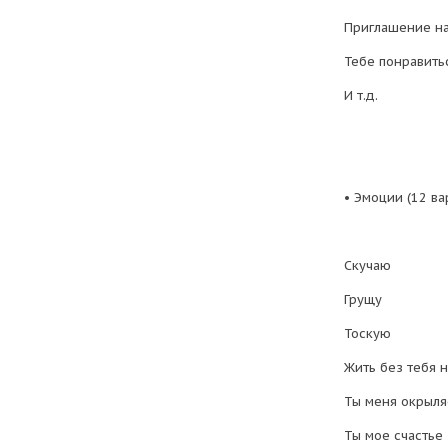
Приглашение н
Тебе понравить
И т.д.
• Эмоции (12 ва
Скучаю
Грущу
Тоскую
Жить без тебя н
Ты меня окрыл
Ты мое счастье