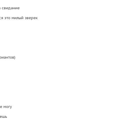
а свидание
ся это милый зверек
риантов)
е могу
яешь