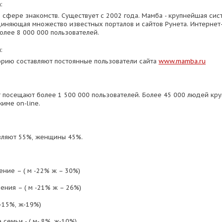
:
в сфере знакомств. Существует с 2002 года. Мамба - крупнейшая сис
иняющая множество известных порталов и сайтов Рунета. Интернет
олее 8 000 000 пользователей.
:
рию составляют постоянные пользователи сайта
www.mamba.ru
 посещают более 1 500 000 пользователей. Более 45 000 людей кру
име on-line.
вляют 55%, женщины 45%.
ение – ( м -22% ж – 30%)
ения – ( м -21% ж – 26%)
м-15%, ж-19%)
 семьи - ( м- 8%, ж-10%)