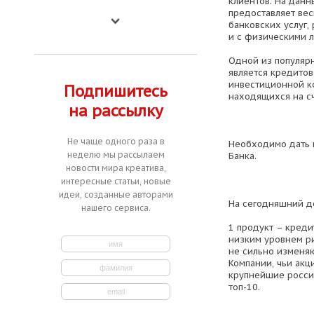
клиентов. На дан
предоставляет ве
банковских услуг,
и с физическими л
Одной из популяр
является кредитов
инвестиционной ко
Подпишитесь
находящихся на сч
на рассылку
Не чаще одного раза в
Необходимо дать 
неделю мы рассылаем
Банка.
новости мира креатива,
интересные статьи, новые
идеи, созданные авторами
На сегодняшний де
нашего сервиса.
1 продукт – креди
низким уровнем ри
не сильно изменяю
Компании, чьи акци
крупнейшие росси
топ-10.