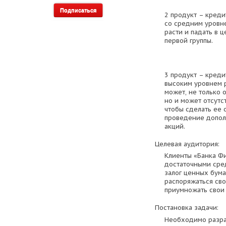
2 продукт – креди
со средним уровне
расти и падать в 
первой группы.
3 продукт – креди
высоким уровнем р
может, не только 
но и может отсутс
чтобы сделать ее
проведение допол
акций.
Целевая аудитория:
Клиенты «Банка Ф
достаточными сред
залог ценных бум
распоряжаться св
приумножать свои
Постановка задачи:
Необходимо разра