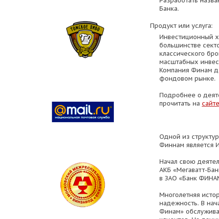
Разработать назва
Банка.
Продукт или услуга:
Инвестиционный х
большинстве секто
классического бр
масштабных инвес
Компания Финам д
фондовом рынке.
Подробнее о деят
прочитать на
сайт
Одной из структу
Финнам является 
Начал свою деятел
АКБ «Мегаватт-Бан
в ЗАО «Банк ФИНА
Многолетняя исто
надежность. В нач
Финам» обслужива